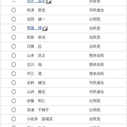
井芹 栄次
共産党
島津 哲也
市民連合
吉田 健一
公明党
齊藤 博
自民党
田島 幸治
自民党
日隈 忍
自民党
山本 浩之
熊本自民
北川 哉
熊本自民
平江 透
熊本自民
吉村 健治
市民連合
山内 勝志
市民連合
伊藤 和仁
公明党
高瀬 千鶴子
公明党
小佐井 賀瑞宜
自民党