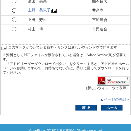
藤山 英美
熊本自民
上野 美恵子
共産党
上田 芳裕
市民連合
村上 博
市民連合
このマークがついている資料・リンクは新しいウィンドウで開きます
※資料としてPDFファイルが添付されている場合は、Adobe Acrobat(R)が必要で
す。
「アドビリーダーダウンロードボタン」をクリックすると、アドビ社のホーム
ページへ移動しますので、お持ちでない方は、手順に従ってダウンロードを行っ
てください。
（新しいウィンドウで表示）
▲ページの先頭へ
CopyRights (C)2012 熊本市議会 All rights reserved