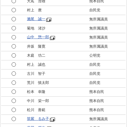
大嶌 澄雄
熊本自民
村上 麿
自民党
瀨尾 誠一
無所属議員
菊地 渚沙
無所属議員
山中 惣一郎
無所属議員
井坂 隆寛
無所属議員
木庭 功二
公明党
村上 誠也
自民党
古川 智子
自民党
荒川 慎太郎
自民党
松本 幸隆
熊本自民
中川 栄一郎
熊本自民
松川 善範
熊本自民
筑紫 るみ子
無所属議員