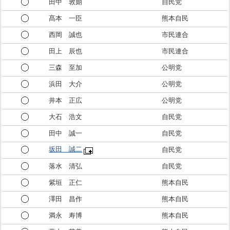
田中 敦朗
自民党
髙本 一臣
熊本自民
西岡 誠也
市民連合
田上 辰也
市民連合
三森 至加
公明党
浜田 大介
公明党
井本 正広
公明党
大石 浩文
自民党
田中 誠一
自民党
坂田 誠二
自民党
落水 清弘
自民党
紫垣 正仁
熊本自民
澤田 昌作
熊本自民
満永 寿博
熊本自民