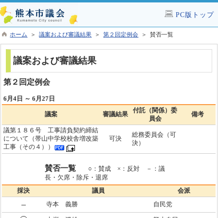
PC版トップ
ホーム
＞
議案および審議結果
＞
第２回定例会
＞ 賛否一覧
議案および審議結果
第２回定例会
6月4日 ～ 6月27日
付託（関係）委
議案
審議結果
備考
員会
議第１８６号 工事請負契約締結
総務委員会（可
について（帯山中学校校舎増改築
可決
決）
工事（その４））
賛否一覧
○：賛成 ×：反対 －：議
長・欠席・除斥・退席
採決
議員
会派
寺本 義勝
自民党