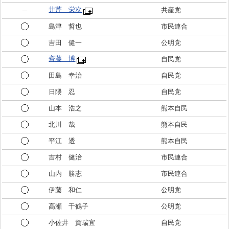
井芹 栄次
共産党
島津 哲也
市民連合
吉田 健一
公明党
齊藤 博
自民党
田島 幸治
自民党
日隈 忍
自民党
山本 浩之
熊本自民
北川 哉
熊本自民
平江 透
熊本自民
吉村 健治
市民連合
山内 勝志
市民連合
伊藤 和仁
公明党
高瀬 千鶴子
公明党
小佐井 賀瑞宜
自民党