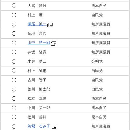
大嶌 澄雄
熊本自民
村上 麿
自民党
瀨尾 誠一
無所属議員
菊地 渚沙
無所属議員
山中 惣一郎
無所属議員
井坂 隆寛
無所属議員
木庭 功二
公明党
村上 誠也
自民党
古川 智子
自民党
荒川 慎太郎
自民党
松本 幸隆
熊本自民
中川 栄一郎
熊本自民
松川 善範
熊本自民
筑紫 るみ子
無所属議員