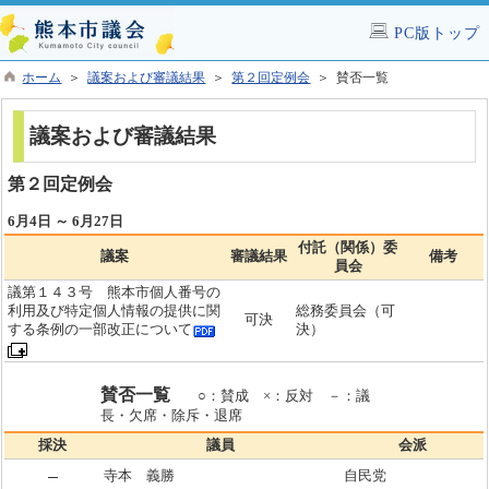
PC版トップ
ホーム
＞
議案および審議結果
＞
第２回定例会
＞ 賛否一覧
議案および審議結果
第２回定例会
6月4日 ～ 6月27日
付託（関係）委
議案
審議結果
備考
員会
議第１４３号 熊本市個人番号の
利用及び特定個人情報の提供に関
総務委員会（可
可決
する条例の一部改正について
決）
賛否一覧
○：賛成 ×：反対 －：議
長・欠席・除斥・退席
採決
議員
会派
寺本 義勝
自民党