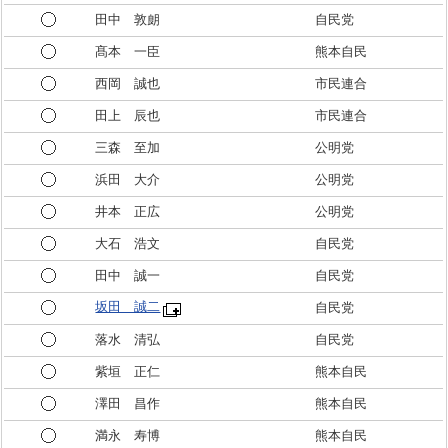
田中 敦朗
自民党
髙本 一臣
熊本自民
西岡 誠也
市民連合
田上 辰也
市民連合
三森 至加
公明党
浜田 大介
公明党
井本 正広
公明党
大石 浩文
自民党
田中 誠一
自民党
坂田 誠二
自民党
落水 清弘
自民党
紫垣 正仁
熊本自民
澤田 昌作
熊本自民
満永 寿博
熊本自民