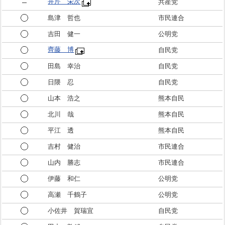
井芹 栄次
共産党
島津 哲也
市民連合
吉田 健一
公明党
齊藤 博
自民党
田島 幸治
自民党
日隈 忍
自民党
山本 浩之
熊本自民
北川 哉
熊本自民
平江 透
熊本自民
吉村 健治
市民連合
山内 勝志
市民連合
伊藤 和仁
公明党
高瀬 千鶴子
公明党
小佐井 賀瑞宜
自民党