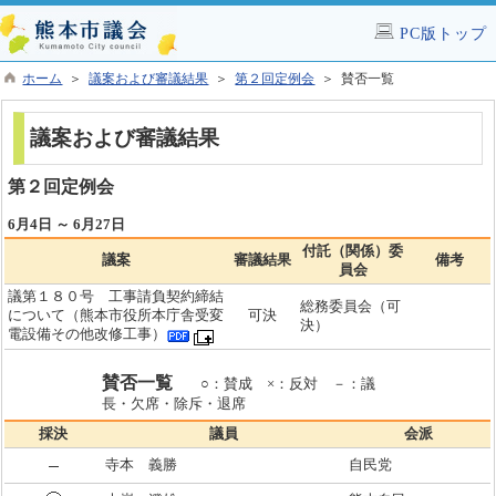
PC版トップ
ホーム
＞
議案および審議結果
＞
第２回定例会
＞ 賛否一覧
議案および審議結果
第２回定例会
6月4日 ～ 6月27日
付託（関係）委
議案
審議結果
備考
員会
議第１８０号 工事請負契約締結
総務委員会（可
について（熊本市役所本庁舎受変
可決
決）
電設備その他改修工事）
賛否一覧
○：賛成 ×：反対 －：議
長・欠席・除斥・退席
採決
議員
会派
寺本 義勝
自民党