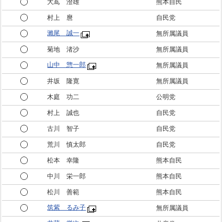
大嶌 澄雄
熊本自民
村上 麿
自民党
瀨尾 誠一
無所属議員
菊地 渚沙
無所属議員
山中 惣一郎
無所属議員
井坂 隆寛
無所属議員
木庭 功二
公明党
村上 誠也
自民党
古川 智子
自民党
荒川 慎太郎
自民党
松本 幸隆
熊本自民
中川 栄一郎
熊本自民
松川 善範
熊本自民
筑紫 るみ子
無所属議員