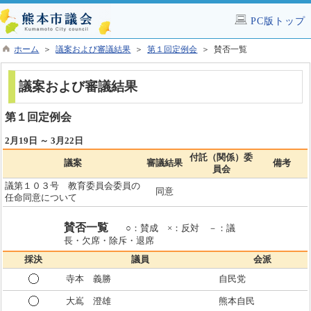
PC版トップ
ホーム
＞
議案および審議結果
＞
第１回定例会
＞ 賛否一覧
議案および審議結果
第１回定例会
2月19日 ～ 3月22日
付託（関係）委
議案
審議結果
備考
員会
議第１０３号 教育委員会委員の
同意
任命同意について
賛否一覧
○：賛成 ×：反対 －：議
長・欠席・除斥・退席
採決
議員
会派
寺本 義勝
自民党
大嶌 澄雄
熊本自民