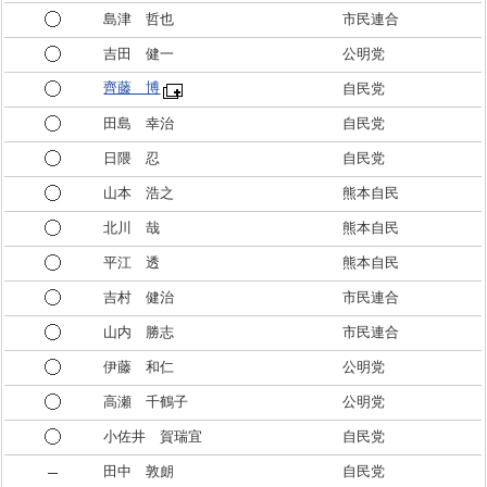
島津 哲也
市民連合
吉田 健一
公明党
齊藤 博
自民党
田島 幸治
自民党
日隈 忍
自民党
山本 浩之
熊本自民
北川 哉
熊本自民
平江 透
熊本自民
吉村 健治
市民連合
山内 勝志
市民連合
伊藤 和仁
公明党
高瀬 千鶴子
公明党
小佐井 賀瑞宜
自民党
田中 敦朗
自民党