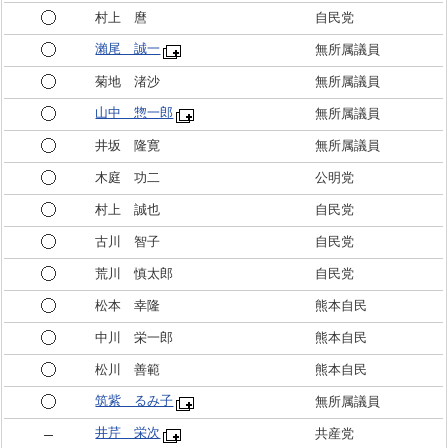
村上 麿
自民党
瀨尾 誠一
無所属議員
菊地 渚沙
無所属議員
山中 惣一郎
無所属議員
井坂 隆寛
無所属議員
木庭 功二
公明党
村上 誠也
自民党
古川 智子
自民党
荒川 慎太郎
自民党
松本 幸隆
熊本自民
中川 栄一郎
熊本自民
松川 善範
熊本自民
筑紫 るみ子
無所属議員
井芹 栄次
共産党