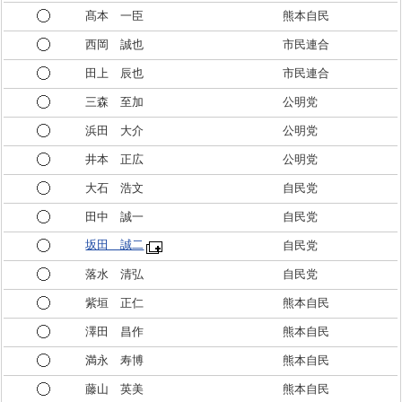
髙本 一臣
熊本自民
西岡 誠也
市民連合
田上 辰也
市民連合
三森 至加
公明党
浜田 大介
公明党
井本 正広
公明党
大石 浩文
自民党
田中 誠一
自民党
坂田 誠二
自民党
落水 清弘
自民党
紫垣 正仁
熊本自民
澤田 昌作
熊本自民
満永 寿博
熊本自民
藤山 英美
熊本自民