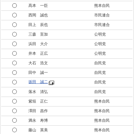
髙本 一臣
熊本自民
西岡 誠也
市民連合
田上 辰也
市民連合
三森 至加
公明党
浜田 大介
公明党
井本 正広
公明党
大石 浩文
自民党
田中 誠一
自民党
坂田 誠二
自民党
落水 清弘
自民党
紫垣 正仁
熊本自民
澤田 昌作
熊本自民
満永 寿博
熊本自民
藤山 英美
熊本自民