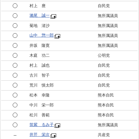
村上 麿
自民党
瀨尾 誠一
無所属議員
菊地 渚沙
無所属議員
山中 惣一郎
無所属議員
井坂 隆寛
無所属議員
木庭 功二
公明党
村上 誠也
自民党
古川 智子
自民党
荒川 慎太郎
自民党
松本 幸隆
熊本自民
中川 栄一郎
熊本自民
松川 善範
熊本自民
筑紫 るみ子
無所属議員
井芹 栄次
共産党