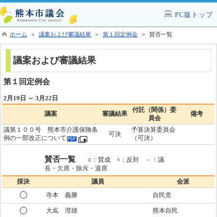
PC版トップ
ホーム
＞
議案および審議結果
＞
第１回定例会
＞ 賛否一覧
議案および審議結果
第１回定例会
2月19日 ～ 3月22日
付託（関係）委
議案
審議結果
備考
員会
議第１００号 熊本市介護保険条
予算決算委員会
可決
例の一部改正について
（可決）
賛否一覧
○：賛成 ×：反対 －：議
長・欠席・除斥・退席
採決
議員
会派
寺本 義勝
自民党
大嶌 澄雄
熊本自民