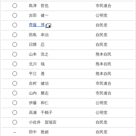
島津 哲也
市民連合
吉田 健一
公明党
齊藤 博
自民党
田島 幸治
自民党
日隈 忍
自民党
山本 浩之
熊本自民
北川 哉
熊本自民
平江 透
熊本自民
吉村 健治
市民連合
山内 勝志
市民連合
伊藤 和仁
公明党
高瀬 千鶴子
公明党
小佐井 賀瑞宜
自民党
田中 敦朗
自民党