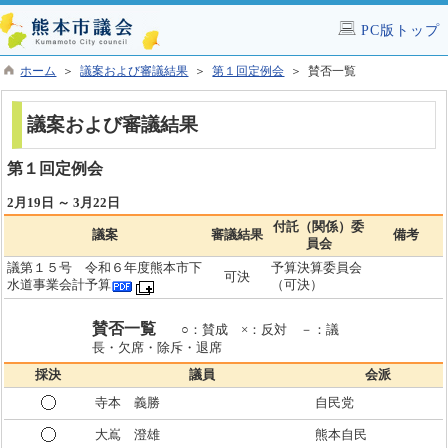
PC版トップ
ホーム
＞
議案および審議結果
＞
第１回定例会
＞ 賛否一覧
議案および審議結果
第１回定例会
2月19日 ～ 3月22日
付託（関係）委
議案
審議結果
備考
員会
議第１５号 令和６年度熊本市下
予算決算委員会
可決
水道事業会計予算
（可決）
賛否一覧
○：賛成 ×：反対 －：議
長・欠席・除斥・退席
採決
議員
会派
寺本 義勝
自民党
大嶌 澄雄
熊本自民