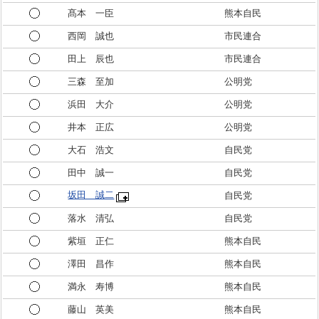
髙本 一臣
熊本自民
西岡 誠也
市民連合
田上 辰也
市民連合
三森 至加
公明党
浜田 大介
公明党
井本 正広
公明党
大石 浩文
自民党
田中 誠一
自民党
坂田 誠二
自民党
落水 清弘
自民党
紫垣 正仁
熊本自民
澤田 昌作
熊本自民
満永 寿博
熊本自民
藤山 英美
熊本自民