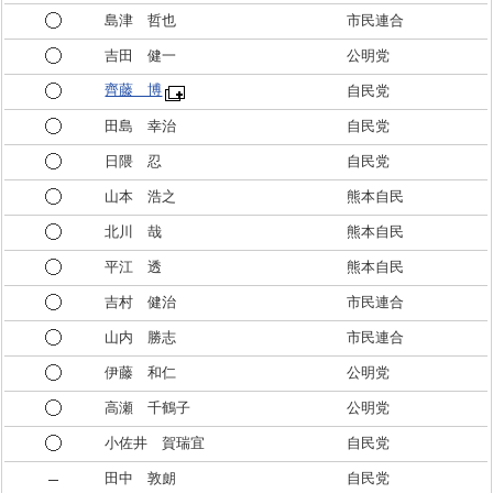
島津 哲也
市民連合
吉田 健一
公明党
齊藤 博
自民党
田島 幸治
自民党
日隈 忍
自民党
山本 浩之
熊本自民
北川 哉
熊本自民
平江 透
熊本自民
吉村 健治
市民連合
山内 勝志
市民連合
伊藤 和仁
公明党
高瀬 千鶴子
公明党
小佐井 賀瑞宜
自民党
田中 敦朗
自民党