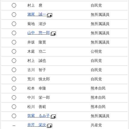
村上 麿
自民党
瀨尾 誠一
無所属議員
菊地 渚沙
無所属議員
山中 惣一郎
無所属議員
井坂 隆寛
無所属議員
木庭 功二
公明党
村上 誠也
自民党
古川 智子
自民党
荒川 慎太郎
自民党
松本 幸隆
熊本自民
中川 栄一郎
熊本自民
松川 善範
熊本自民
筑紫 るみ子
無所属議員
井芹 栄次
共産党