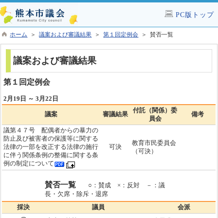
PC版トップ
ホーム
＞
議案および審議結果
＞
第１回定例会
＞ 賛否一覧
議案および審議結果
第１回定例会
2月19日 ～ 3月22日
付託（関係）委
議案
審議結果
備考
員会
議第４７号 配偶者からの暴力の
防止及び被害者の保護等に関する
教育市民委員会
法律の一部を改正する法律の施行
可決
（可決）
に伴う関係条例の整備に関する条
例の制定について
賛否一覧
○：賛成 ×：反対 －：議
長・欠席・除斥・退席
採決
議員
会派