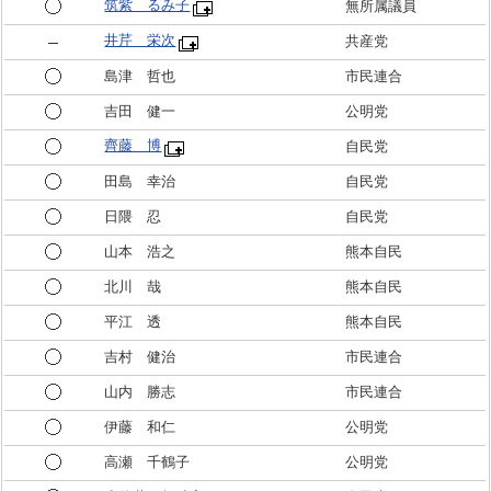
筑紫 るみ子
無所属議員
井芹 栄次
共産党
島津 哲也
市民連合
吉田 健一
公明党
齊藤 博
自民党
田島 幸治
自民党
日隈 忍
自民党
山本 浩之
熊本自民
北川 哉
熊本自民
平江 透
熊本自民
吉村 健治
市民連合
山内 勝志
市民連合
伊藤 和仁
公明党
高瀬 千鶴子
公明党