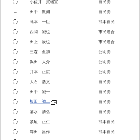
小佐井 賀瑞宜
自民党
田中 敦朗
自民党
髙本 一臣
熊本自民
西岡 誠也
市民連合
田上 辰也
市民連合
三森 至加
公明党
浜田 大介
公明党
井本 正広
公明党
大石 浩文
自民党
田中 誠一
自民党
坂田 誠二
自民党
落水 清弘
自民党
紫垣 正仁
熊本自民
澤田 昌作
熊本自民