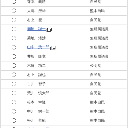
寺本 義勝
自民党
大嶌 澄雄
熊本自民
村上 麿
自民党
瀨尾 誠一
無所属議員
菊地 渚沙
無所属議員
山中 惣一郎
無所属議員
井坂 隆寛
無所属議員
木庭 功二
公明党
村上 誠也
自民党
古川 智子
自民党
荒川 慎太郎
自民党
松本 幸隆
熊本自民
中川 栄一郎
熊本自民
松川 善範
熊本自民