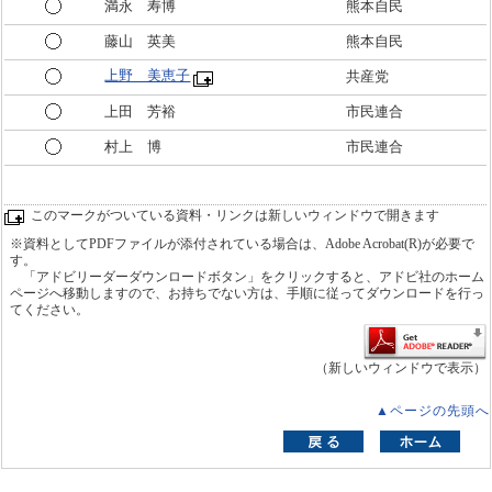
満永 寿博
熊本自民
藤山 英美
熊本自民
上野 美恵子
共産党
上田 芳裕
市民連合
村上 博
市民連合
このマークがついている資料・リンクは新しいウィンドウで開きます
※資料としてPDFファイルが添付されている場合は、Adobe Acrobat(R)が必要で
す。
「アドビリーダーダウンロードボタン」をクリックすると、アドビ社のホーム
ページへ移動しますので、お持ちでない方は、手順に従ってダウンロードを行っ
てください。
（新しいウィンドウで表示）
▲ページの先頭へ