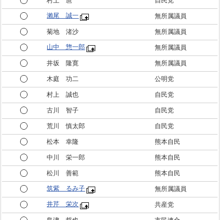
村上 麿
自民党
瀨尾 誠一
無所属議員
菊地 渚沙
無所属議員
山中 惣一郎
無所属議員
井坂 隆寛
無所属議員
木庭 功二
公明党
村上 誠也
自民党
古川 智子
自民党
荒川 慎太郎
自民党
松本 幸隆
熊本自民
中川 栄一郎
熊本自民
松川 善範
熊本自民
筑紫 るみ子
無所属議員
井芹 栄次
共産党