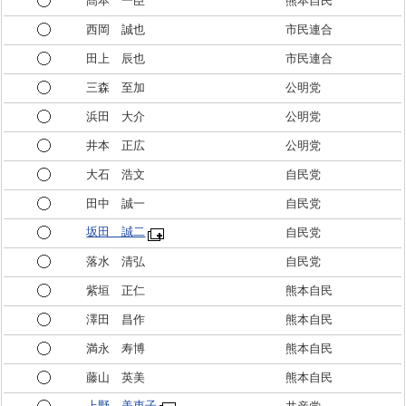
髙本 一臣
熊本自民
西岡 誠也
市民連合
田上 辰也
市民連合
三森 至加
公明党
浜田 大介
公明党
井本 正広
公明党
大石 浩文
自民党
田中 誠一
自民党
坂田 誠二
自民党
落水 清弘
自民党
紫垣 正仁
熊本自民
澤田 昌作
熊本自民
満永 寿博
熊本自民
藤山 英美
熊本自民
上野 美恵子