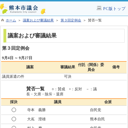
PC版トップ
ホーム
＞
議案および審議結果
＞
第３回定例会
＞ 賛否一覧
議案および審議結果
第３回定例会
9月4日 ～ 9月27日
付託（関係）委
議案
審議結果
備考
員会
議員派遣の件
可決
賛否一覧
○：賛成 ×：反対 －：議
長・欠席・除斥・退席
採決
議員
会派
寺本 義勝
自民党
大嶌 澄雄
熊本自民