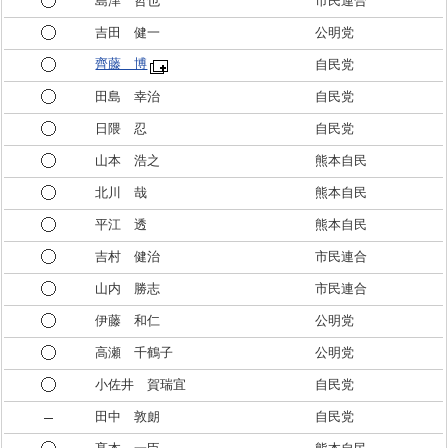
島津 哲也
市民連合
吉田 健一
公明党
齊藤 博
自民党
田島 幸治
自民党
日隈 忍
自民党
山本 浩之
熊本自民
北川 哉
熊本自民
平江 透
熊本自民
吉村 健治
市民連合
山内 勝志
市民連合
伊藤 和仁
公明党
高瀬 千鶴子
公明党
小佐井 賀瑞宜
自民党
田中 敦朗
自民党