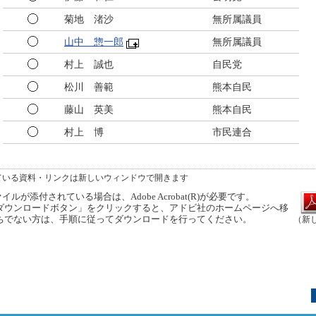
菊地 渚沙
無所属議員
山中 惣一郎
無所属議員
村上 誠也
自民党
松川 善範
熊本自民
藤山 英美
熊本自民
村上 博
市民連合
ている資料・リンクは新しいウィンドウで開きます
ルが添付されている場合は、Adobe Acrobat(R)が必要です。
ウンロードボタン」をクリックすると、アドビ社のホームページへ移
ちでない方は、手順に従ってダウンロードを行ってください。
（新