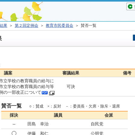
結果
＞
第２回定例会
＞
教育市民委員会
＞ 賛否一覧
果
日
議案
審議結果
備考
市立学校の教育職員の給与に
市立学校の教育職員の給与等
可決
例の一部改正について
賛否一覧
○：賛成 ×：反対 －：委員長・欠席・除斥・退席
採決
議員
会派
田島 幸治
自民党
伊藤 和仁
公明党