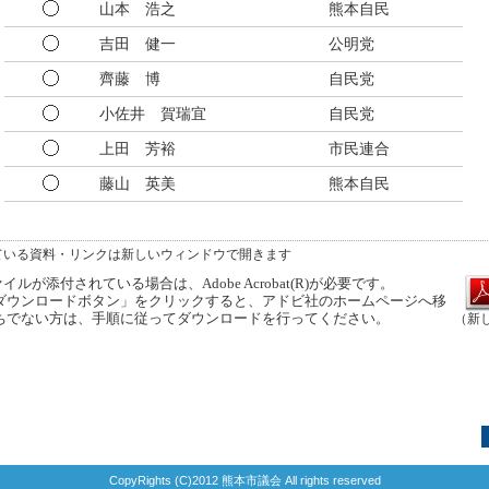
山本 浩之
熊本自民
吉田 健一
公明党
齊藤 博
自民党
小佐井 賀瑞宜
自民党
上田 芳裕
市民連合
藤山 英美
熊本自民
ている資料・リンクは新しいウィンドウで開きます
ルが添付されている場合は、Adobe Acrobat(R)が必要です。
ウンロードボタン」をクリックすると、アドビ社のホームページへ移
ちでない方は、手順に従ってダウンロードを行ってください。
（新
CopyRights (C)2012 熊本市議会 All rights reserved