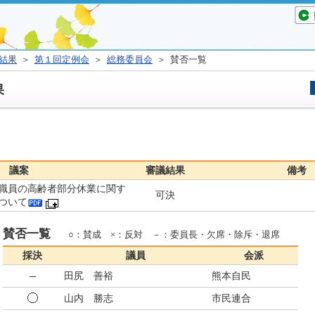
結果
＞
第１回定例会
＞
総務委員会
＞ 賛否一覧
果
議案
審議結果
備考
職員の高齢者部分休業に関す
可決
ついて
賛否一覧
○：賛成 ×：反対 －：委員長・欠席・除斥・退席
採決
議員
会派
田尻 善裕
熊本自民
山内 勝志
市民連合