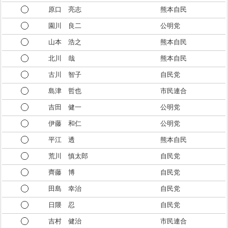
原口 亮志
熊本自民
園川 良二
公明党
山本 浩之
熊本自民
北川 哉
熊本自民
古川 智子
自民党
島津 哲也
市民連合
吉田 健一
公明党
伊藤 和仁
公明党
平江 透
熊本自民
荒川 慎太郎
自民党
齊藤 博
自民党
田島 幸治
自民党
日隈 忍
自民党
吉村 健治
市民連合