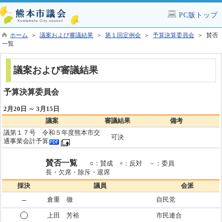
PC版トップ
ホーム
＞
議案および審議結果
＞
第１回定例会
＞
予算決算委員会
＞ 賛否
一覧
議案および審議結果
予算決算委員会
2月20日 ～ 3月15日
議案
審議結果
備考
議第１７号 令和５年度熊本市交
可決
通事業会計予算
賛否一覧
○：賛成 ×：反対 －：委員
長・欠席・除斥・退席
採決
議員
会派
倉重 徹
自民党
上田 芳裕
市民連合