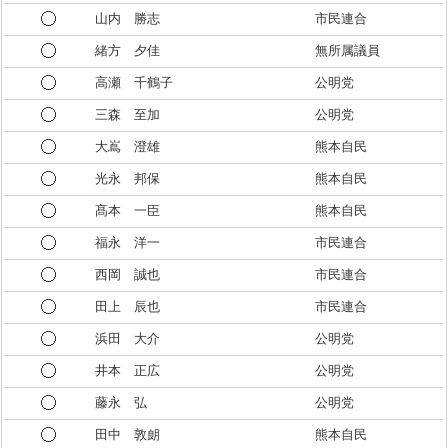
山内 勝志
市民連合
緒方 夕佳
無所属議員
高瀬 千鶴子
公明党
三森 至加
公明党
大嶌 澄雄
熊本自民
光永 邦保
熊本自民
髙本 一臣
熊本自民
福永 洋一
市民連合
西岡 誠也
市民連合
田上 辰也
市民連合
浜田 大介
公明党
井本 正広
公明党
藤永 弘
公明党
田中 敦朗
熊本自民