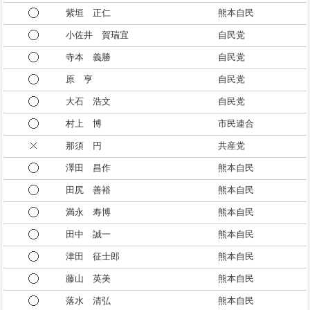
紫垣 正仁
熊本自民
小佐井 賀瑞宜
自民党
寺本 義勝
自民党
原 亨
自民党
大石 浩文
自民党
村上 博
市民連合
那須 円
共産党
澤田 昌作
熊本自民
田尻 善裕
熊本自民
満永 寿博
熊本自民
田中 誠一
熊本自民
津田 征士郎
熊本自民
藤山 英美
熊本自民
落水 清弘
熊本自民