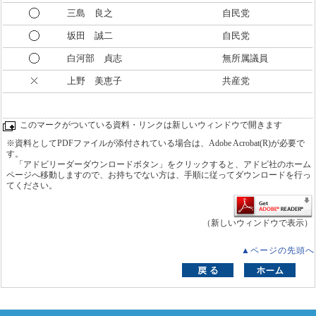
三島 良之
自民党
坂田 誠二
自民党
白河部 貞志
無所属議員
上野 美恵子
共産党
このマークがついている資料・リンクは新しいウィンドウで開きます
※資料としてPDFファイルが添付されている場合は、Adobe Acrobat(R)が必要で
す。
「アドビリーダーダウンロードボタン」をクリックすると、アドビ社のホーム
ページへ移動しますので、お持ちでない方は、手順に従ってダウンロードを行っ
てください。
（新しいウィンドウで表示）
▲ページの先頭へ