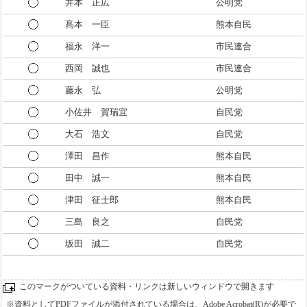
井本 正広
公明党
髙本 一臣
熊本自民
福永 洋一
市民連合
西岡 誠也
市民連合
藤永 弘
公明党
小佐井 賀瑞宜
自民党
大石 浩文
自民党
澤田 昌作
熊本自民
田中 誠一
熊本自民
津田 征士郎
熊本自民
三島 良之
自民党
坂田 誠二
自民党
このマークがついている資料・リンクは新しいウィンドウで開きます
※資料としてPDFファイルが添付されている場合は、Adobe Acrobat(R)が必要で