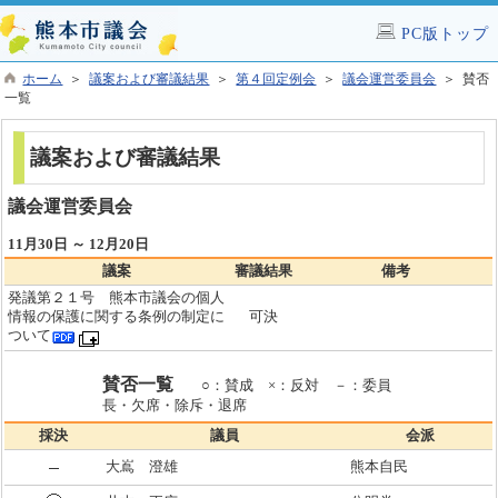
PC版トップ
ホーム
＞
議案および審議結果
＞
第４回定例会
＞
議会運営委員会
＞ 賛否
一覧
議案および審議結果
議会運営委員会
11月30日 ～ 12月20日
議案
審議結果
備考
発議第２１号 熊本市議会の個人
情報の保護に関する条例の制定に
可決
ついて
賛否一覧
○：賛成 ×：反対 －：委員
長・欠席・除斥・退席
採決
議員
会派
大嶌 澄雄
熊本自民