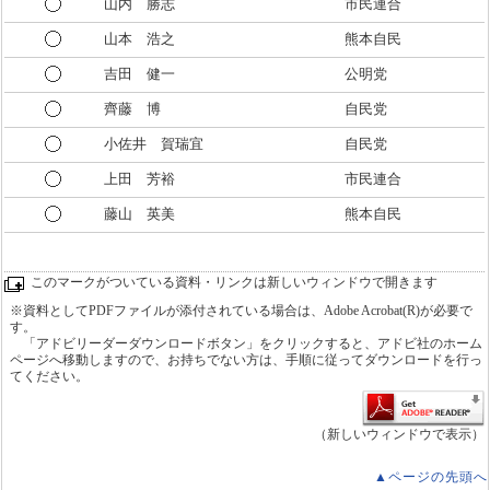
山内 勝志
市民連合
山本 浩之
熊本自民
吉田 健一
公明党
齊藤 博
自民党
小佐井 賀瑞宜
自民党
上田 芳裕
市民連合
藤山 英美
熊本自民
このマークがついている資料・リンクは新しいウィンドウで開きます
※資料としてPDFファイルが添付されている場合は、Adobe Acrobat(R)が必要で
す。
「アドビリーダーダウンロードボタン」をクリックすると、アドビ社のホーム
ページへ移動しますので、お持ちでない方は、手順に従ってダウンロードを行っ
てください。
（新しいウィンドウで表示）
▲ページの先頭へ