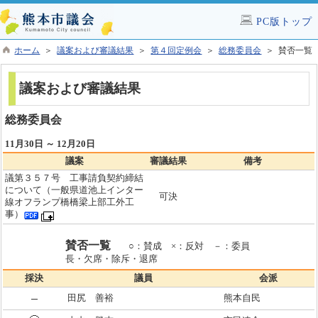
PC版トップ
ホーム
＞
議案および審議結果
＞
第４回定例会
＞
総務委員会
＞ 賛否一覧
議案および審議結果
総務委員会
11月30日 ～ 12月20日
議案
審議結果
備考
議第３５７号 工事請負契約締結
について（一般県道池上インター
可決
線オフランプ橋橋梁上部工外工
事）
賛否一覧
○：賛成 ×：反対 －：委員
長・欠席・除斥・退席
採決
議員
会派
田尻 善裕
熊本自民