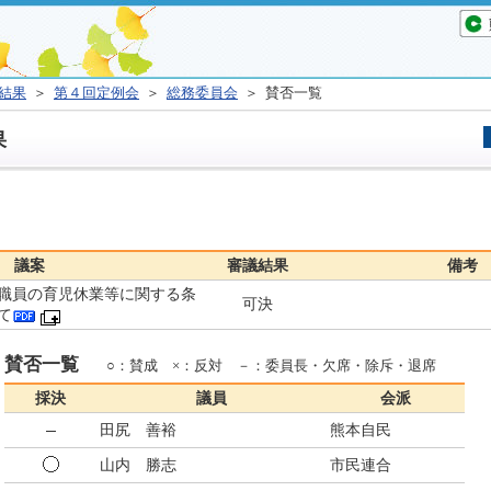
結果
＞
第４回定例会
＞
総務委員会
＞ 賛否一覧
果
議案
審議結果
備考
職員の育児休業等に関する条
可決
て
賛否一覧
○：賛成 ×：反対 －：委員長・欠席・除斥・退席
採決
議員
会派
田尻 善裕
熊本自民
山内 勝志
市民連合