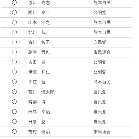
原口 亮志
熊本自民
園川 良二
公明党
山本 浩之
熊本自民
北川 哉
熊本自民
古川 智子
自民党
島津 哲也
市民連合
吉田 健一
公明党
伊藤 和仁
公明党
平江 透
熊本自民
荒川 慎太郎
自民党
齊藤 博
自民党
田島 幸治
自民党
日隈 忍
自民党
吉村 健治
市民連合