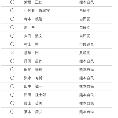
紫垣 正仁
熊本自民
小佐井 賀瑞宜
自民党
寺本 義勝
自民党
原 亨
自民党
大石 浩文
自民党
村上 博
市民連合
那須 円
共産党
澤田 昌作
熊本自民
田尻 善裕
熊本自民
満永 寿博
熊本自民
田中 誠一
熊本自民
津田 征士郎
熊本自民
藤山 英美
熊本自民
落水 清弘
熊本自民