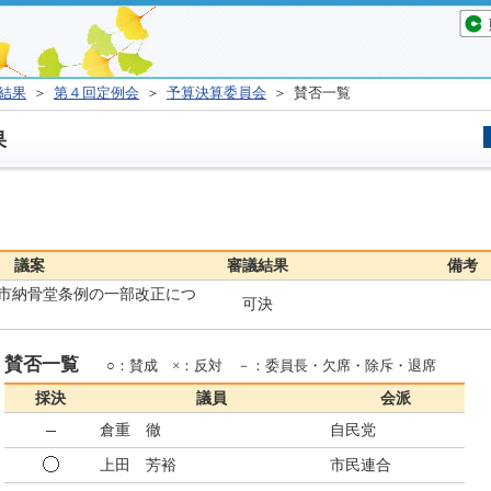
結果
＞
第４回定例会
＞
予算決算委員会
＞ 賛否一覧
果
議案
審議結果
備考
市納骨堂条例の一部改正につ
可決
賛否一覧
○：賛成 ×：反対 －：委員長・欠席・除斥・退席
採決
議員
会派
倉重 徹
自民党
上田 芳裕
市民連合