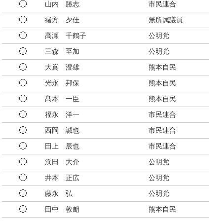
山内 勝志
市民連合
緒方 夕佳
無所属議員
高瀬 千鶴子
公明党
三森 至加
公明党
大嶌 澄雄
熊本自民
光永 邦保
熊本自民
髙本 一臣
熊本自民
福永 洋一
市民連合
西岡 誠也
市民連合
田上 辰也
市民連合
浜田 大介
公明党
井本 正広
公明党
藤永 弘
公明党
田中 敦朗
熊本自民