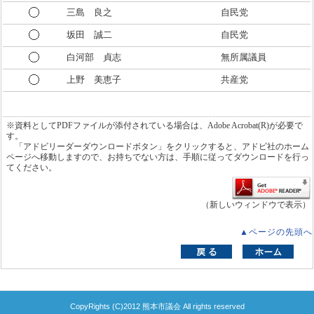
三島 良之
自民党
坂田 誠二
自民党
白河部 貞志
無所属議員
上野 美恵子
共産党
※資料としてPDFファイルが添付されている場合は、Adobe Acrobat(R)が必要で
す。
「アドビリーダーダウンロードボタン」をクリックすると、アドビ社のホーム
ページへ移動しますので、お持ちでない方は、手順に従ってダウンロードを行っ
てください。
（新しいウィンドウで表示）
▲ページの先頭へ
CopyRights (C)2012 熊本市議会 All rights reserved