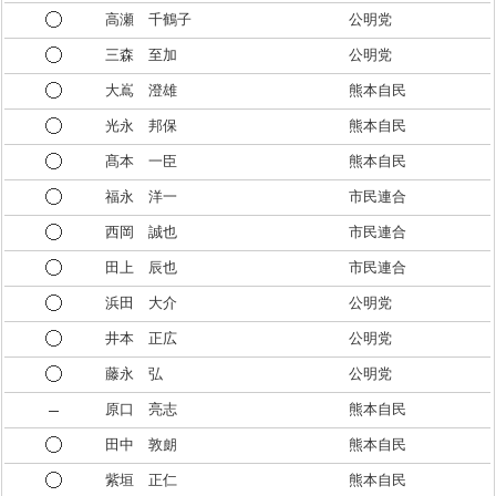
高瀬 千鶴子
公明党
三森 至加
公明党
大嶌 澄雄
熊本自民
光永 邦保
熊本自民
髙本 一臣
熊本自民
福永 洋一
市民連合
西岡 誠也
市民連合
田上 辰也
市民連合
浜田 大介
公明党
井本 正広
公明党
藤永 弘
公明党
原口 亮志
熊本自民
田中 敦朗
熊本自民
紫垣 正仁
熊本自民