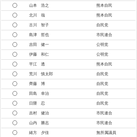
山本 浩之
熊本自民
北川 哉
熊本自民
古川 智子
自民党
島津 哲也
市民連合
吉田 健一
公明党
伊藤 和仁
公明党
平江 透
熊本自民
荒川 慎太郎
自民党
齊藤 博
自民党
田島 幸治
自民党
日隈 忍
自民党
吉村 健治
市民連合
山内 勝志
市民連合
緒方 夕佳
無所属議員