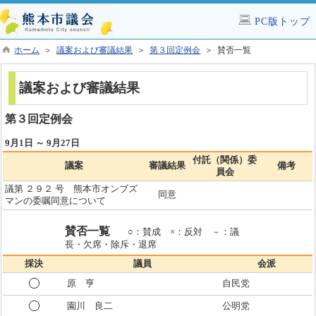
PC版トップ
ホーム
＞
議案および審議結果
＞
第３回定例会
＞ 賛否一覧
議案および審議結果
第３回定例会
9月1日 ～ 9月27日
付託（関係）委
議案
審議結果
備考
員会
議第 ２９２ 号 熊本市オンブズ
同意
マンの委嘱同意について
賛否一覧
○：賛成 ×：反対 －：議
長・欠席・除斥・退席
採決
議員
会派
原 亨
自民党
園川 良二
公明党