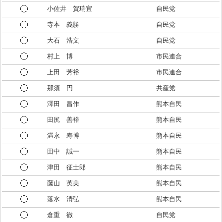
小佐井 賀瑞宜
自民党
寺本 義勝
自民党
大石 浩文
自民党
村上 博
市民連合
上田 芳裕
市民連合
那須 円
共産党
澤田 昌作
熊本自民
田尻 善裕
熊本自民
満永 寿博
熊本自民
田中 誠一
熊本自民
津田 征士郎
熊本自民
藤山 英美
熊本自民
落水 清弘
熊本自民
倉重 徹
自民党