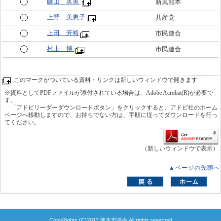
藤山 英美
新風熊本
上野 美恵子
共産党
上田 芳裕
市民連合
村上 博
市民連合
このマークがついている資料・リンクは新しいウィンドウで開きます
※資料としてPDFファイルが添付されている場合は、Adobe Acrobat(R)が必要で
す。
「アドビリーダーダウンロードボタン」をクリックすると、アドビ社のホーム
ページへ移動しますので、お持ちでない方は、手順に従ってダウンロードを行っ
てください。
（新しいウィンドウで表示）
▲ページの先頭へ
CopyRights (C)2012 熊本市議会 All rights reserved