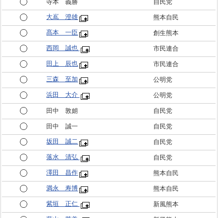
寺本 義勝
自民党
大嶌 澄雄
熊本自民
髙本 一臣
創生熊本
西岡 誠也
市民連合
田上 辰也
市民連合
三森 至加
公明党
浜田 大介
公明党
田中 敦朗
自民党
田中 誠一
自民党
坂田 誠二
自民党
落水 清弘
自民党
澤田 昌作
熊本自民
満永 寿博
熊本自民
紫垣 正仁
新風熊本