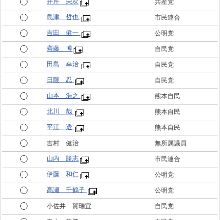
井芹 栄次
共産党
島津 哲也
市民連合
吉田 健一
公明党
齊藤 博
自民党
田島 幸治
自民党
日隈 忍
自民党
山本 浩之
熊本自民
北川 哉
熊本自民
平江 透
熊本自民
吉村 健治
無所属議員
山内 勝志
市民連合
伊藤 和仁
公明党
高瀬 千鶴子
公明党
小佐井 賀瑞宜
自民党