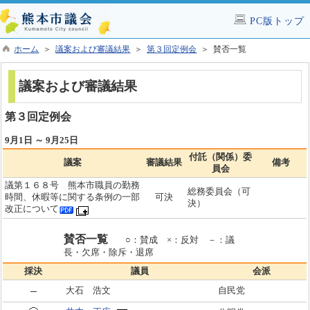
PC版トップ
ホーム
＞
議案および審議結果
＞
第３回定例会
＞ 賛否一覧
議案および審議結果
第３回定例会
9月1日 ～ 9月25日
付託（関係）委
議案
審議結果
備考
員会
議第１６８号 熊本市職員の勤務
総務委員会（可
時間、休暇等に関する条例の一部
可決
決）
改正について
賛否一覧
○：賛成 ×：反対 －：議
長・欠席・除斥・退席
採決
議員
会派
大石 浩文
自民党