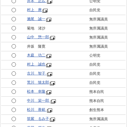
井本 正広
公明党
村上 麿
自民党
瀨尾 誠一
無所属議員
菊地 渚沙
無所属議員
山中 惣一郎
無所属議員
井坂 隆寛
無所属議員
木庭 功二
公明党
村上 誠也
自民党
古川 智子
自民党
荒川 慎太郎
自民党
松本 幸隆
熊本自民
中川 栄一郎
熊本自民
松川 善範
創生熊本
筑紫 るみ子
無所属議員