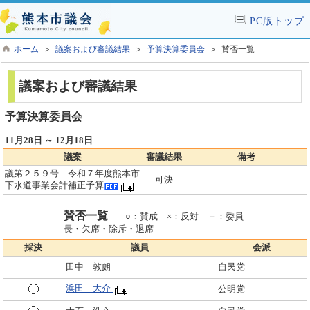
PC版トップ
ホーム
＞
議案および審議結果
＞
予算決算委員会
＞ 賛否一覧
議案および審議結果
予算決算委員会
11月28日 ～ 12月18日
議案
審議結果
備考
議第２５９号 令和７年度熊本市
可決
下水道事業会計補正予算
賛否一覧
○：賛成 ×：反対 －：委員
長・欠席・除斥・退席
採決
議員
会派
田中 敦朗
自民党
浜田 大介
公明党