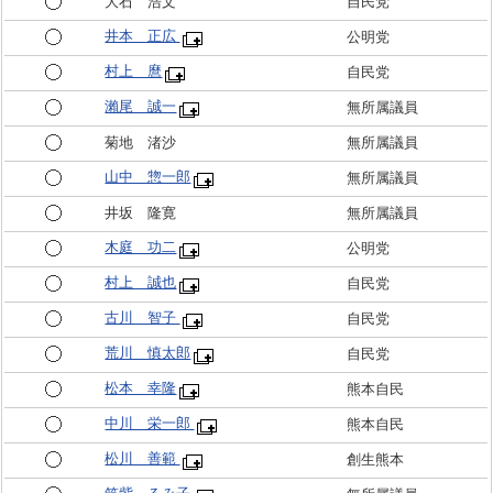
大石 浩文
自民党
井本 正広
公明党
村上 麿
自民党
瀨尾 誠一
無所属議員
菊地 渚沙
無所属議員
山中 惣一郎
無所属議員
井坂 隆寛
無所属議員
木庭 功二
公明党
村上 誠也
自民党
古川 智子
自民党
荒川 慎太郎
自民党
松本 幸隆
熊本自民
中川 栄一郎
熊本自民
松川 善範
創生熊本