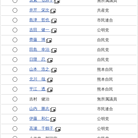
筑紫 るみ子
無所属議員
井芹 栄次
共産党
島津 哲也
市民連合
吉田 健一
公明党
齊藤 博
自民党
田島 幸治
自民党
日隈 忍
自民党
山本 浩之
熊本自民
北川 哉
熊本自民
平江 透
熊本自民
吉村 健治
無所属議員
山内 勝志
市民連合
伊藤 和仁
公明党
高瀬 千鶴子
公明党