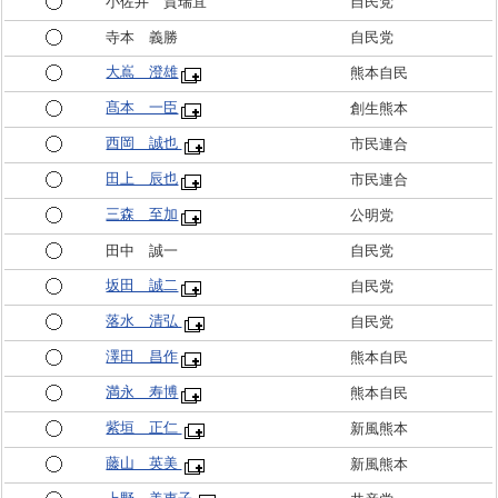
小佐井 賀瑞宜
自民党
寺本 義勝
自民党
大嶌 澄雄
熊本自民
髙本 一臣
創生熊本
西岡 誠也
市民連合
田上 辰也
市民連合
三森 至加
公明党
田中 誠一
自民党
坂田 誠二
自民党
落水 清弘
自民党
澤田 昌作
熊本自民
満永 寿博
熊本自民
紫垣 正仁
新風熊本
藤山 英美
新風熊本