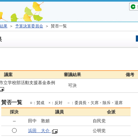
結果
＞
予算決算委員会
＞ 賛否一覧
果
議案
審議結果
備考
市立学校部活動支援基金条例
可決
賛否一覧
○：賛成 ×：反対 －：委員長・欠席・除斥・退席
採決
議員
会派
田中 敦朗
自民党
浜田 大介
公明党