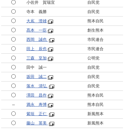
小佐井 賀瑞宜
自民党
寺本 義勝
自民党
大嶌 澄雄
熊本自民
髙本 一臣
創生熊本
西岡 誠也
市民連合
田上 辰也
市民連合
三森 至加
公明党
田中 誠一
自民党
坂田 誠二
自民党
落水 清弘
自民党
澤田 昌作
熊本自民
満永 寿博
熊本自民
紫垣 正仁
新風熊本
藤山 英美
新風熊本