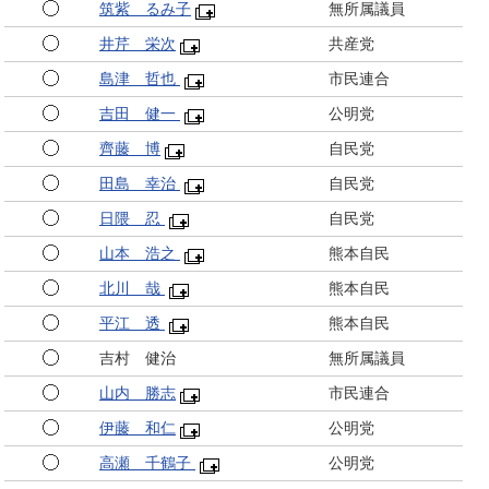
筑紫 るみ子
無所属議員
井芹 栄次
共産党
島津 哲也
市民連合
吉田 健一
公明党
齊藤 博
自民党
田島 幸治
自民党
日隈 忍
自民党
山本 浩之
熊本自民
北川 哉
熊本自民
平江 透
熊本自民
吉村 健治
無所属議員
山内 勝志
市民連合
伊藤 和仁
公明党
高瀬 千鶴子
公明党