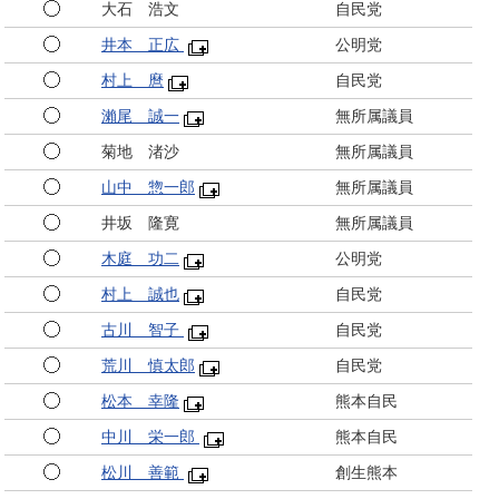
大石 浩文
自民党
井本 正広
公明党
村上 麿
自民党
瀨尾 誠一
無所属議員
菊地 渚沙
無所属議員
山中 惣一郎
無所属議員
井坂 隆寛
無所属議員
木庭 功二
公明党
村上 誠也
自民党
古川 智子
自民党
荒川 慎太郎
自民党
松本 幸隆
熊本自民
中川 栄一郎
熊本自民
松川 善範
創生熊本