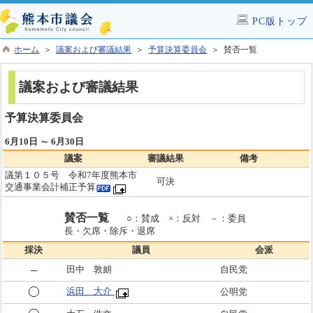
PC版トップ
ホーム
＞
議案および審議結果
＞
予算決算委員会
＞ 賛否一覧
議案および審議結果
予算決算委員会
6月10日 ～ 6月30日
議案
審議結果
備考
議第１０５号 令和7年度熊本市
可決
交通事業会計補正予算
賛否一覧
○：賛成 ×：反対 －：委員
長・欠席・除斥・退席
採決
議員
会派
田中 敦朗
自民党
浜田 大介
公明党