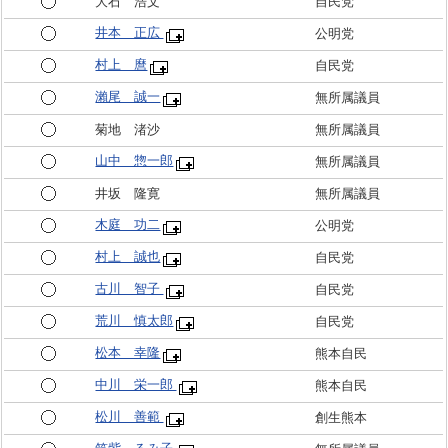
大石 浩文
自民党
井本 正広
公明党
村上 麿
自民党
瀨尾 誠一
無所属議員
菊地 渚沙
無所属議員
山中 惣一郎
無所属議員
井坂 隆寛
無所属議員
木庭 功二
公明党
村上 誠也
自民党
古川 智子
自民党
荒川 慎太郎
自民党
松本 幸隆
熊本自民
中川 栄一郎
熊本自民
松川 善範
創生熊本