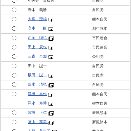
小佐井 賀瑞宜
自民党
寺本 義勝
自民党
大嶌 澄雄
熊本自民
髙本 一臣
創生熊本
西岡 誠也
市民連合
田上 辰也
市民連合
三森 至加
公明党
田中 誠一
自民党
坂田 誠二
自民党
落水 清弘
自民党
澤田 昌作
熊本自民
満永 寿博
熊本自民
紫垣 正仁
新風熊本
藤山 英美
新風熊本