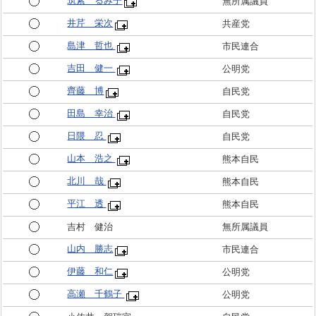
筑紫 るみ子
無所属議員
井芹 栄次
共産党
島津 哲也
市民連合
吉田 健一
公明党
齊藤 博
自民党
田島 幸治
自民党
日隈 忍
自民党
山本 浩之
熊本自民
北川 哉
熊本自民
平江 透
熊本自民
吉村 健治
無所属議員
山内 勝志
市民連合
伊藤 和仁
公明党
高瀬 千鶴子
公明党