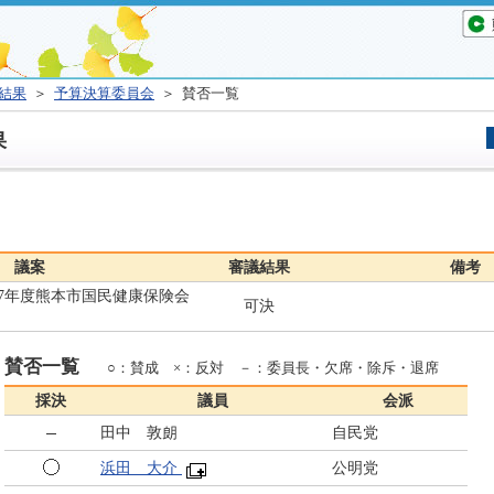
結果
＞
予算決算委員会
＞ 賛否一覧
果
議案
審議結果
備考
7年度熊本市国民健康保険会
可決
賛否一覧
○：賛成 ×：反対 －：委員長・欠席・除斥・退席
採決
議員
会派
田中 敦朗
自民党
浜田 大介
公明党