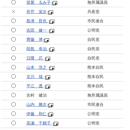
筑紫 るみ子
無所属議員
井芹 栄次
共産党
島津 哲也
市民連合
吉田 健一
公明党
齊藤 博
自民党
田島 幸治
自民党
日隈 忍
自民党
山本 浩之
熊本自民
北川 哉
熊本自民
平江 透
熊本自民
吉村 健治
無所属議員
山内 勝志
市民連合
伊藤 和仁
公明党
高瀬 千鶴子
公明党