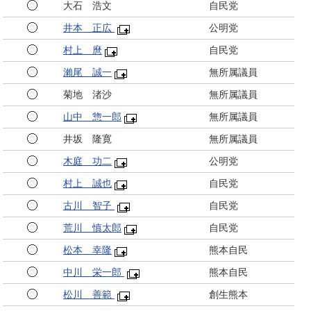
大石 浩文
自民党
井本 正広
公明党
村上 麿
自民党
瀨尾 誠一
無所属議員
菊地 渚沙
無所属議員
山中 惣一郎
無所属議員
井坂 隆寛
無所属議員
木庭 功二
公明党
村上 誠也
自民党
古川 智子
自民党
荒川 慎太郎
自民党
松本 幸隆
熊本自民
中川 栄一郎
熊本自民
松川 善範
創生熊本