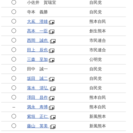
小佐井 賀瑞宜
自民党
寺本 義勝
自民党
大嶌 澄雄
熊本自民
髙本 一臣
創生熊本
西岡 誠也
市民連合
田上 辰也
市民連合
三森 至加
公明党
田中 誠一
自民党
坂田 誠二
自民党
落水 清弘
自民党
澤田 昌作
熊本自民
満永 寿博
熊本自民
紫垣 正仁
新風熊本
藤山 英美
新風熊本