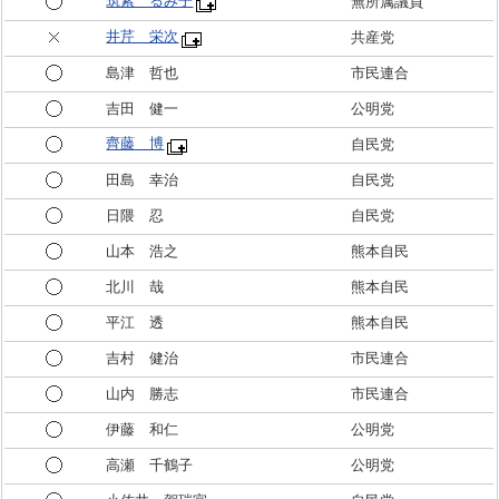
筑紫 るみ子
無所属議員
井芹 栄次
共産党
島津 哲也
市民連合
吉田 健一
公明党
齊藤 博
自民党
田島 幸治
自民党
日隈 忍
自民党
山本 浩之
熊本自民
北川 哉
熊本自民
平江 透
熊本自民
吉村 健治
市民連合
山内 勝志
市民連合
伊藤 和仁
公明党
高瀬 千鶴子
公明党