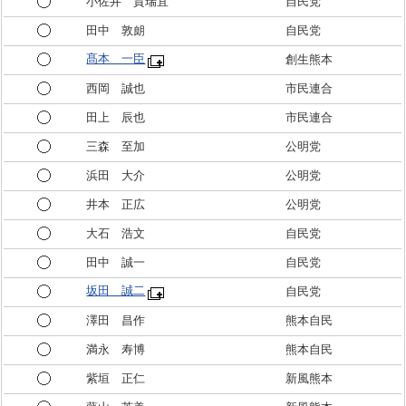
小佐井 賀瑞宜
自民党
田中 敦朗
自民党
髙本 一臣
創生熊本
西岡 誠也
市民連合
田上 辰也
市民連合
三森 至加
公明党
浜田 大介
公明党
井本 正広
公明党
大石 浩文
自民党
田中 誠一
自民党
坂田 誠二
自民党
澤田 昌作
熊本自民
満永 寿博
熊本自民
紫垣 正仁
新風熊本