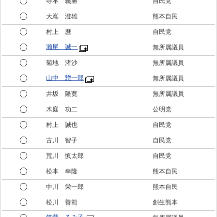
寺本 義勝
自民党
大嶌 澄雄
熊本自民
村上 麿
自民党
瀨尾 誠一
無所属議員
菊地 渚沙
無所属議員
山中 惣一郎
無所属議員
井坂 隆寛
無所属議員
木庭 功二
公明党
村上 誠也
自民党
古川 智子
自民党
荒川 慎太郎
自民党
松本 幸隆
熊本自民
中川 栄一郎
熊本自民
松川 善範
創生熊本