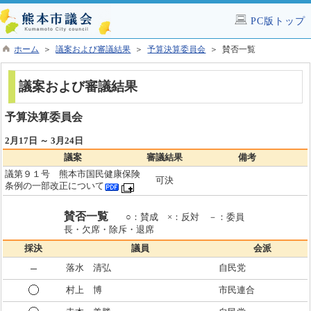
PC版トップ
ホーム
＞
議案および審議結果
＞
予算決算委員会
＞ 賛否一覧
議案および審議結果
予算決算委員会
2月17日 ～ 3月24日
議案
審議結果
備考
議第９１号 熊本市国民健康保険
可決
条例の一部改正について
賛否一覧
○：賛成 ×：反対 －：委員
長・欠席・除斥・退席
採決
議員
会派
落水 清弘
自民党
村上 博
市民連合