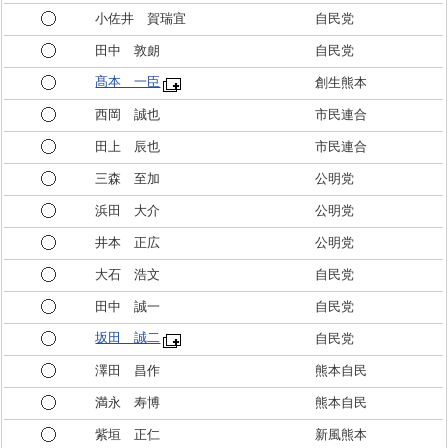
小佐井 賀瑞宜
自民党
田中 敦朗
自民党
髙本 一臣
創生熊本
西岡 誠也
市民連合
田上 辰也
市民連合
三森 至加
公明党
浜田 大介
公明党
井本 正広
公明党
大石 浩文
自民党
田中 誠一
自民党
坂田 誠二
自民党
澤田 昌作
熊本自民
満永 寿博
熊本自民
紫垣 正仁
新風熊本