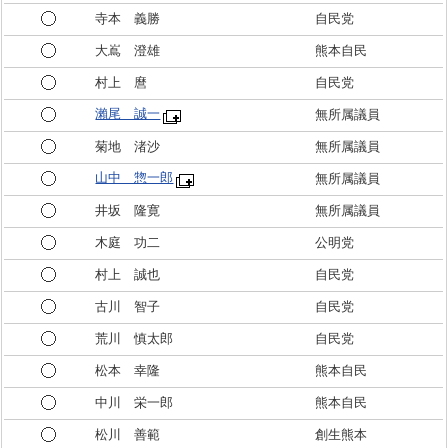
寺本 義勝
自民党
大嶌 澄雄
熊本自民
村上 麿
自民党
瀨尾 誠一
無所属議員
菊地 渚沙
無所属議員
山中 惣一郎
無所属議員
井坂 隆寛
無所属議員
木庭 功二
公明党
村上 誠也
自民党
古川 智子
自民党
荒川 慎太郎
自民党
松本 幸隆
熊本自民
中川 栄一郎
熊本自民
松川 善範
創生熊本