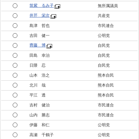
筑紫 るみ子
無所属議員
井芹 栄次
共産党
島津 哲也
市民連合
吉田 健一
公明党
齊藤 博
自民党
田島 幸治
自民党
日隈 忍
自民党
山本 浩之
熊本自民
北川 哉
熊本自民
平江 透
熊本自民
吉村 健治
市民連合
山内 勝志
市民連合
伊藤 和仁
公明党
高瀬 千鶴子
公明党