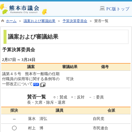
PC版トップ
ホーム
＞
議案および審議結果
＞
予算決算委員会
＞ 賛否一覧
議案および審議結果
予算決算委員会
2月17日 ～ 3月24日
議案
審議結果
備考
議第４５号 熊本市一般職の任期
付職員の採用等に関する条例等の
可決
一部改正について
賛否一覧
○：賛成 ×：反対 －：委員
長・欠席・除斥・退席
採決
議員
会派
落水 清弘
自民党
村上 博
市民連合