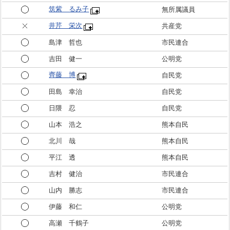
筑紫 るみ子
無所属議員
井芹 栄次
共産党
島津 哲也
市民連合
吉田 健一
公明党
齊藤 博
自民党
田島 幸治
自民党
日隈 忍
自民党
山本 浩之
熊本自民
北川 哉
熊本自民
平江 透
熊本自民
吉村 健治
市民連合
山内 勝志
市民連合
伊藤 和仁
公明党
高瀬 千鶴子
公明党