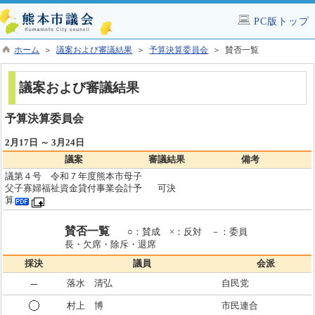
PC版トップ
ホーム
＞
議案および審議結果
＞
予算決算委員会
＞ 賛否一覧
議案および審議結果
予算決算委員会
2月17日 ～ 3月24日
議案
審議結果
備考
議第４号 令和７年度熊本市母子
父子寡婦福祉資金貸付事業会計予
可決
算
賛否一覧
○：賛成 ×：反対 －：委員
長・欠席・除斥・退席
採決
議員
会派
落水 清弘
自民党
村上 博
市民連合