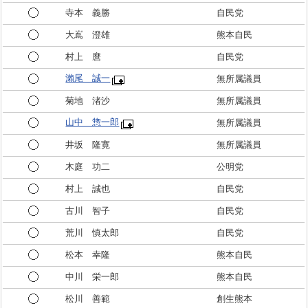
寺本 義勝
自民党
大嶌 澄雄
熊本自民
村上 麿
自民党
瀨尾 誠一
無所属議員
菊地 渚沙
無所属議員
山中 惣一郎
無所属議員
井坂 隆寛
無所属議員
木庭 功二
公明党
村上 誠也
自民党
古川 智子
自民党
荒川 慎太郎
自民党
松本 幸隆
熊本自民
中川 栄一郎
熊本自民
松川 善範
創生熊本