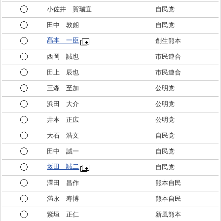
小佐井 賀瑞宜
自民党
田中 敦朗
自民党
髙本 一臣
創生熊本
西岡 誠也
市民連合
田上 辰也
市民連合
三森 至加
公明党
浜田 大介
公明党
井本 正広
公明党
大石 浩文
自民党
田中 誠一
自民党
坂田 誠二
自民党
澤田 昌作
熊本自民
満永 寿博
熊本自民
紫垣 正仁
新風熊本