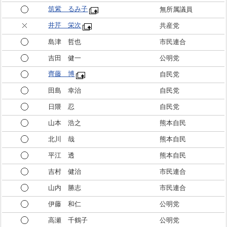
筑紫 るみ子
無所属議員
井芹 栄次
共産党
島津 哲也
市民連合
吉田 健一
公明党
齊藤 博
自民党
田島 幸治
自民党
日隈 忍
自民党
山本 浩之
熊本自民
北川 哉
熊本自民
平江 透
熊本自民
吉村 健治
市民連合
山内 勝志
市民連合
伊藤 和仁
公明党
高瀬 千鶴子
公明党