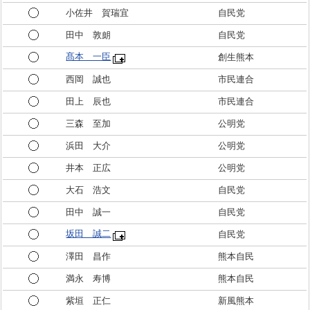
小佐井 賀瑞宜
自民党
田中 敦朗
自民党
髙本 一臣
創生熊本
西岡 誠也
市民連合
田上 辰也
市民連合
三森 至加
公明党
浜田 大介
公明党
井本 正広
公明党
大石 浩文
自民党
田中 誠一
自民党
坂田 誠二
自民党
澤田 昌作
熊本自民
満永 寿博
熊本自民
紫垣 正仁
新風熊本