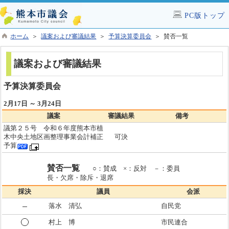
PC版トップ
ホーム
＞
議案および審議結果
＞
予算決算委員会
＞ 賛否一覧
議案および審議結果
予算決算委員会
2月17日 ～ 3月24日
議案
審議結果
備考
議第２５号 令和６年度熊本市植
木中央土地区画整理事業会計補正
可決
予算
賛否一覧
○：賛成 ×：反対 －：委員
長・欠席・除斥・退席
採決
議員
会派
落水 清弘
自民党
村上 博
市民連合