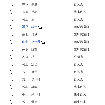
寺本 義勝
自民党
大嶌 澄雄
熊本自民
村上 麿
自民党
瀨尾 誠一
無所属議員
菊地 渚沙
無所属議員
山中 惣一郎
無所属議員
井坂 隆寛
無所属議員
木庭 功二
公明党
村上 誠也
自民党
古川 智子
自民党
荒川 慎太郎
自民党
松本 幸隆
熊本自民
中川 栄一郎
熊本自民
松川 善範
創生熊本