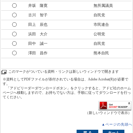
井坂 隆寛
無所属議員
古川 智子
自民党
田上 辰也
市民連合
浜田 大介
公明党
田中 誠一
自民党
澤田 昌作
熊本自民
このマークがついている資料・リンクは新しいウィンドウで開きます
※資料としてPDFファイルが添付されている場合は、Adobe Acrobat(R)が必要で
す。
「アドビリーダーダウンロードボタン」をクリックすると、アドビ社のホーム
ページへ移動しますので、お持ちでない方は、手順に従ってダウンロードを行っ
てください。
（新しいウィンドウで表示）
▲ページの先頭へ