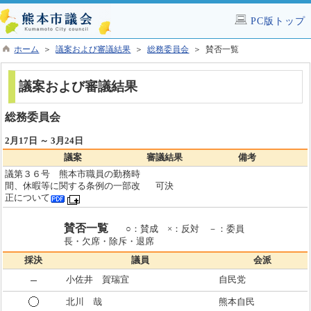
PC版トップ
ホーム
＞
議案および審議結果
＞
総務委員会
＞ 賛否一覧
議案および審議結果
総務委員会
2月17日 ～ 3月24日
議案
審議結果
備考
議第３６号 熊本市職員の勤務時
間、休暇等に関する条例の一部改
可決
正について
賛否一覧
○：賛成 ×：反対 －：委員
長・欠席・除斥・退席
採決
議員
会派
小佐井 賀瑞宜
自民党
北川 哉
熊本自民