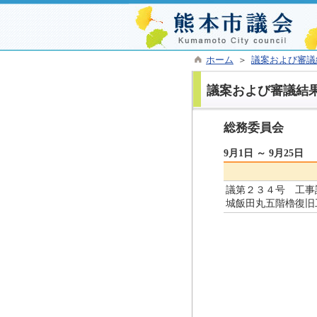
ホーム
＞
議案および審議
議案および審議結
総務委員会
9月1日 ～ 9月25日
議第２３４号 工事
城飯田丸五階櫓復旧