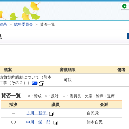
結果
＞
総務委員会
＞ 賛否一覧
果
議案
審議結果
備考
請負契約締結について（熊本
可決
工事（その２））
賛否一覧
○：賛成 ×：反対 －：委員長・欠席・除斥・退席
採決
議員
会派
古川 智子
自民党
中川 栄一郎
熊本自民