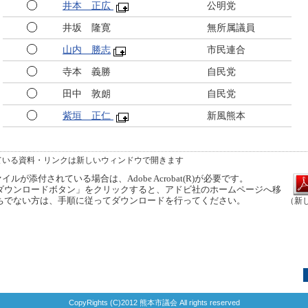
井本 正広
公明党
井坂 隆寛
無所属議員
山内 勝志
市民連合
寺本 義勝
自民党
田中 敦朗
自民党
紫垣 正仁
新風熊本
ている資料・リンクは新しいウィンドウで開きます
ルが添付されている場合は、Adobe Acrobat(R)が必要です。
ウンロードボタン」をクリックすると、アドビ社のホームページへ移
ちでない方は、手順に従ってダウンロードを行ってください。
（新
CopyRights (C)2012 熊本市議会 All rights reserved