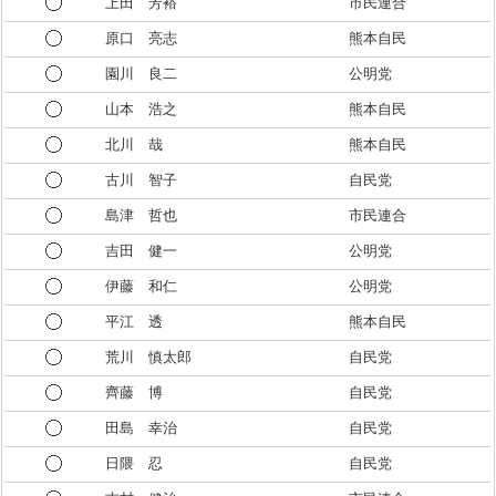
上田 芳裕
市民連合
原口 亮志
熊本自民
園川 良二
公明党
山本 浩之
熊本自民
北川 哉
熊本自民
古川 智子
自民党
島津 哲也
市民連合
吉田 健一
公明党
伊藤 和仁
公明党
平江 透
熊本自民
荒川 慎太郎
自民党
齊藤 博
自民党
田島 幸治
自民党
日隈 忍
自民党