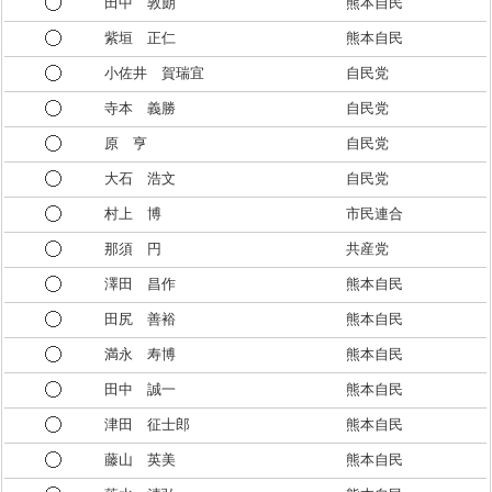
田中 敦朗
熊本自民
紫垣 正仁
熊本自民
小佐井 賀瑞宜
自民党
寺本 義勝
自民党
原 亨
自民党
大石 浩文
自民党
村上 博
市民連合
那須 円
共産党
澤田 昌作
熊本自民
田尻 善裕
熊本自民
満永 寿博
熊本自民
田中 誠一
熊本自民
津田 征士郎
熊本自民
藤山 英美
熊本自民