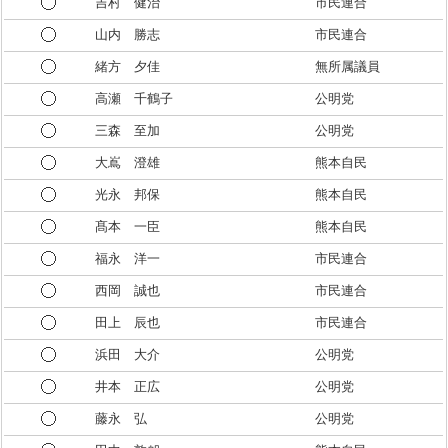
吉村 健治
市民連合
山内 勝志
市民連合
緒方 夕佳
無所属議員
高瀬 千鶴子
公明党
三森 至加
公明党
大嶌 澄雄
熊本自民
光永 邦保
熊本自民
髙本 一臣
熊本自民
福永 洋一
市民連合
西岡 誠也
市民連合
田上 辰也
市民連合
浜田 大介
公明党
井本 正広
公明党
藤永 弘
公明党