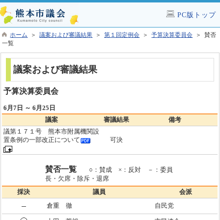
PC版トップ
ホーム
＞
議案および審議結果
＞
第１回定例会
＞
予算決算委員会
＞ 賛否
一覧
議案および審議結果
予算決算委員会
6月7日 ～ 6月25日
議案
審議結果
備考
議第１７１号 熊本市附属機関設
置条例の一部改正について
可決
賛否一覧
○：賛成 ×：反対 －：委員
長・欠席・除斥・退席
採決
議員
会派
倉重 徹
自民党