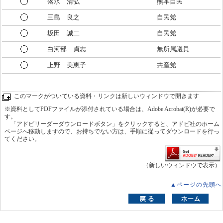
落水 清弘
熊本自民
三島 良之
自民党
坂田 誠二
自民党
白河部 貞志
無所属議員
上野 美恵子
共産党
このマークがついている資料・リンクは新しいウィンドウで開きます
※資料としてPDFファイルが添付されている場合は、Adobe Acrobat(R)が必要で
す。
「アドビリーダーダウンロードボタン」をクリックすると、アドビ社のホーム
ページへ移動しますので、お持ちでない方は、手順に従ってダウンロードを行っ
てください。
（新しいウィンドウで表示）
▲ページの先頭へ