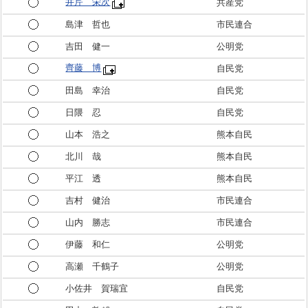
井芹 栄次
共産党
島津 哲也
市民連合
吉田 健一
公明党
齊藤 博
自民党
田島 幸治
自民党
日隈 忍
自民党
山本 浩之
熊本自民
北川 哉
熊本自民
平江 透
熊本自民
吉村 健治
市民連合
山内 勝志
市民連合
伊藤 和仁
公明党
高瀬 千鶴子
公明党
小佐井 賀瑞宜
自民党