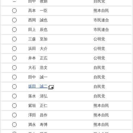
田中 敦朗
自民党
髙本 一臣
熊本自民
西岡 誠也
市民連合
田上 辰也
市民連合
三森 至加
公明党
浜田 大介
公明党
井本 正広
公明党
大石 浩文
自民党
田中 誠一
自民党
坂田 誠二
自民党
落水 清弘
自民党
紫垣 正仁
熊本自民
澤田 昌作
熊本自民
満永 寿博
熊本自民