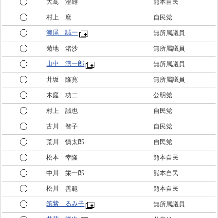
大嶌 澄雄
熊本自民
村上 麿
自民党
瀨尾 誠一
無所属議員
菊地 渚沙
無所属議員
山中 惣一郎
無所属議員
井坂 隆寛
無所属議員
木庭 功二
公明党
村上 誠也
自民党
古川 智子
自民党
荒川 慎太郎
自民党
松本 幸隆
熊本自民
中川 栄一郎
熊本自民
松川 善範
熊本自民
筑紫 るみ子
無所属議員