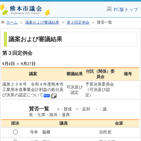
PC版トップ
ホーム
＞
議案および審議結果
＞
第３回定例会
＞ 賛否一覧
議案および審議結果
第３回定例会
9月4日 ～ 9月27日
付託（関係）委
議案
審議結果
備考
員会
議第２３８号 令和４年度熊本市
予算決算委員会
可決及び
工業用水道事業会計利益の処分及
（可決及び認
認定
び決算の認定について
定）
賛否一覧
○：賛成 ×：反対 －：議
長・欠席・除斥・退席
採決
議員
会派
寺本 義勝
自民党