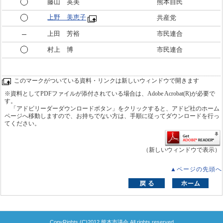
藤山 英美
熊本自民
上野 美恵子
共産党
上田 芳裕
市民連合
村上 博
市民連合
このマークがついている資料・リンクは新しいウィンドウで開きます
※資料としてPDFファイルが添付されている場合は、Adobe Acrobat(R)が必要で
す。
「アドビリーダーダウンロードボタン」をクリックすると、アドビ社のホーム
ページへ移動しますので、お持ちでない方は、手順に従ってダウンロードを行っ
てください。
（新しいウィンドウで表示）
▲ページの先頭へ
CopyRights (C)2012 熊本市議会 All rights reserved