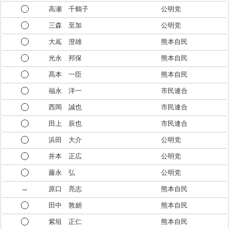
高瀬 千鶴子
公明党
三森 至加
公明党
大嶌 澄雄
熊本自民
光永 邦保
熊本自民
髙本 一臣
熊本自民
福永 洋一
市民連合
西岡 誠也
市民連合
田上 辰也
市民連合
浜田 大介
公明党
井本 正広
公明党
藤永 弘
公明党
原口 亮志
熊本自民
田中 敦朗
熊本自民
紫垣 正仁
熊本自民