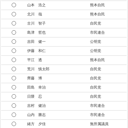
山本 浩之
熊本自民
北川 哉
熊本自民
古川 智子
自民党
島津 哲也
市民連合
吉田 健一
公明党
伊藤 和仁
公明党
平江 透
熊本自民
荒川 慎太郎
自民党
齊藤 博
自民党
田島 幸治
自民党
日隈 忍
自民党
吉村 健治
市民連合
山内 勝志
市民連合
緒方 夕佳
無所属議員