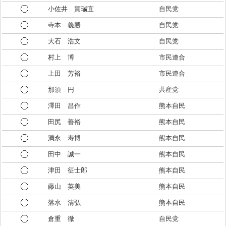
小佐井 賀瑞宜
自民党
寺本 義勝
自民党
大石 浩文
自民党
村上 博
市民連合
上田 芳裕
市民連合
那須 円
共産党
澤田 昌作
熊本自民
田尻 善裕
熊本自民
満永 寿博
熊本自民
田中 誠一
熊本自民
津田 征士郎
熊本自民
藤山 英美
熊本自民
落水 清弘
熊本自民
倉重 徹
自民党