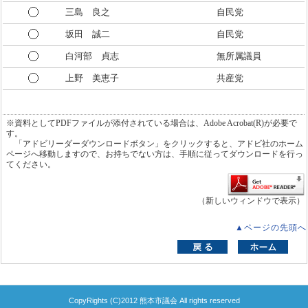
三島 良之
自民党
坂田 誠二
自民党
白河部 貞志
無所属議員
上野 美恵子
共産党
※資料としてPDFファイルが添付されている場合は、Adobe Acrobat(R)が必要で
す。
「アドビリーダーダウンロードボタン」をクリックすると、アドビ社のホーム
ページへ移動しますので、お持ちでない方は、手順に従ってダウンロードを行っ
てください。
（新しいウィンドウで表示）
▲ページの先頭へ
CopyRights (C)2012 熊本市議会 All rights reserved