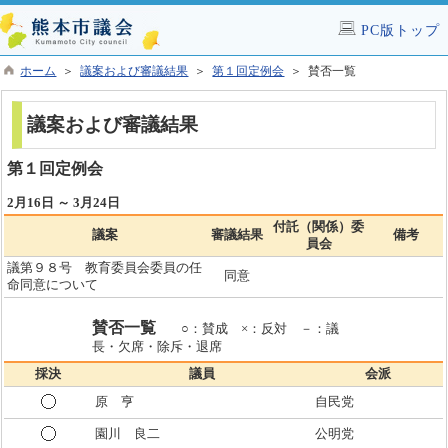
PC版トップ
ホーム
＞
議案および審議結果
＞
第１回定例会
＞ 賛否一覧
議案および審議結果
第１回定例会
2月16日 ～ 3月24日
付託（関係）委
議案
審議結果
備考
員会
議第９８号 教育委員会委員の任
同意
命同意について
賛否一覧
○：賛成 ×：反対 －：議
長・欠席・除斥・退席
採決
議員
会派
原 亨
自民党
園川 良二
公明党