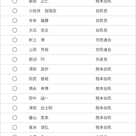
紫垣 正仁
熊本自民
小佐井 賀瑞宜
自民党
寺本 義勝
自民党
大石 浩文
自民党
村上 博
市民連合
上田 芳裕
市民連合
那須 円
共産党
澤田 昌作
熊本自民
田尻 善裕
熊本自民
満永 寿博
熊本自民
田中 誠一
熊本自民
津田 征士郎
熊本自民
藤山 英美
熊本自民
落水 清弘
熊本自民