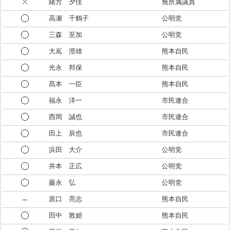
緒方 夕佳
無所属議員
高瀬 千鶴子
公明党
三森 至加
公明党
大嶌 澄雄
熊本自民
光永 邦保
熊本自民
髙本 一臣
熊本自民
福永 洋一
市民連合
西岡 誠也
市民連合
田上 辰也
市民連合
浜田 大介
公明党
井本 正広
公明党
藤永 弘
公明党
原口 亮志
熊本自民
田中 敦朗
熊本自民