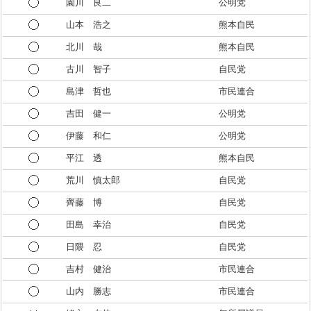
園川 良二
公明党
山本 浩之
熊本自民
北川 哉
熊本自民
古川 智子
自民党
島津 哲也
市民連合
吉田 健一
公明党
伊藤 和仁
公明党
平江 透
熊本自民
荒川 慎太郎
自民党
齊藤 博
自民党
田島 幸治
自民党
日隈 忍
自民党
吉村 健治
市民連合
山内 勝志
市民連合