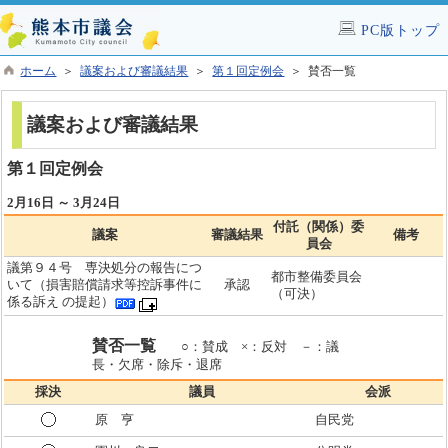
PC版トップ
ホーム
＞
議案および審議結果
＞
第１回定例会
＞ 賛否一覧
議案および審議結果
第１回定例会
2月16日 ～ 3月24日
付託（関係）委
議案
審議結果
備考
員会
議第９４号 専決処分の報告につ
都市整備委員会
いて（損害賠償請求等控訴事件に
承認
（可決）
係る訴え の提起）
賛否一覧
○：賛成 ×：反対 －：議
長・欠席・除斥・退席
採決
議員
会派
原 亨
自民党