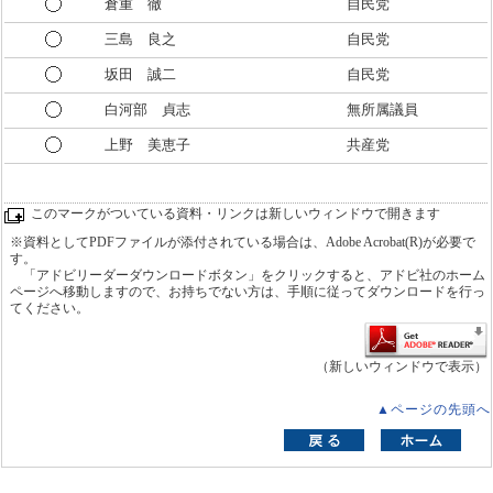
倉重 徹
自民党
三島 良之
自民党
坂田 誠二
自民党
白河部 貞志
無所属議員
上野 美恵子
共産党
このマークがついている資料・リンクは新しいウィンドウで開きます
※資料としてPDFファイルが添付されている場合は、Adobe Acrobat(R)が必要で
す。
「アドビリーダーダウンロードボタン」をクリックすると、アドビ社のホーム
ページへ移動しますので、お持ちでない方は、手順に従ってダウンロードを行っ
てください。
（新しいウィンドウで表示）
▲ページの先頭へ