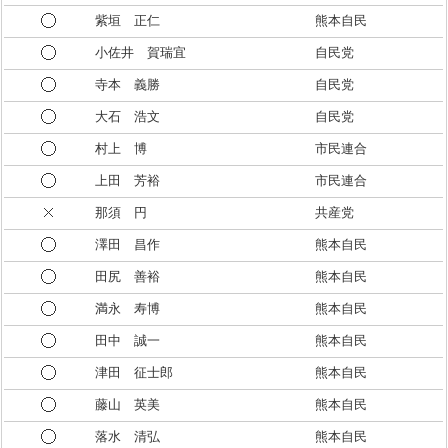
紫垣 正仁
熊本自民
小佐井 賀瑞宜
自民党
寺本 義勝
自民党
大石 浩文
自民党
村上 博
市民連合
上田 芳裕
市民連合
那須 円
共産党
澤田 昌作
熊本自民
田尻 善裕
熊本自民
満永 寿博
熊本自民
田中 誠一
熊本自民
津田 征士郎
熊本自民
藤山 英美
熊本自民
落水 清弘
熊本自民