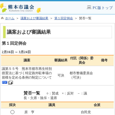
PC版トップ
ホーム
＞
議案および審議結果
＞
第１回定例会
＞ 賛否一覧
議案および審議結果
第１回定例会
2月16日 ～ 3月24日
付託（関係）委
議案
審議結果
備考
員会
議第５５号 熊本市都市再生特別
措置法に基づく特定路外駐車場の
都市整備委員会
可決
規模を定める条例の制定について
（可決）
賛否一覧
○：賛成 ×：反対 －：議
長・欠席・除斥・退席
採決
議員
会派
原 亨
自民党