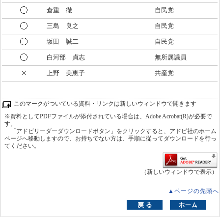
倉重 徹
自民党
三島 良之
自民党
坂田 誠二
自民党
白河部 貞志
無所属議員
上野 美恵子
共産党
このマークがついている資料・リンクは新しいウィンドウで開きます
※資料としてPDFファイルが添付されている場合は、Adobe Acrobat(R)が必要で
す。
「アドビリーダーダウンロードボタン」をクリックすると、アドビ社のホーム
ページへ移動しますので、お持ちでない方は、手順に従ってダウンロードを行っ
てください。
（新しいウィンドウで表示）
▲ページの先頭へ