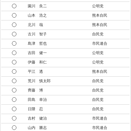
園川 良二
公明党
山本 浩之
熊本自民
北川 哉
熊本自民
古川 智子
自民党
島津 哲也
市民連合
吉田 健一
公明党
伊藤 和仁
公明党
平江 透
熊本自民
荒川 慎太郎
自民党
齊藤 博
自民党
田島 幸治
自民党
日隈 忍
自民党
吉村 健治
市民連合
山内 勝志
市民連合