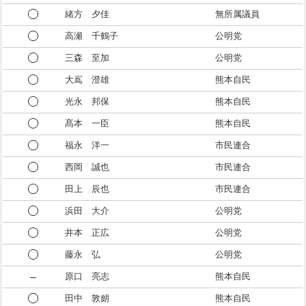
緒方 夕佳
無所属議員
高瀬 千鶴子
公明党
三森 至加
公明党
大嶌 澄雄
熊本自民
光永 邦保
熊本自民
髙本 一臣
熊本自民
福永 洋一
市民連合
西岡 誠也
市民連合
田上 辰也
市民連合
浜田 大介
公明党
井本 正広
公明党
藤永 弘
公明党
原口 亮志
熊本自民
田中 敦朗
熊本自民