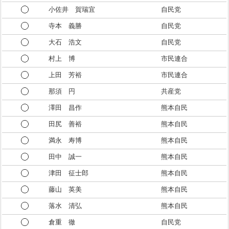
小佐井 賀瑞宜
自民党
寺本 義勝
自民党
大石 浩文
自民党
村上 博
市民連合
上田 芳裕
市民連合
那須 円
共産党
澤田 昌作
熊本自民
田尻 善裕
熊本自民
満永 寿博
熊本自民
田中 誠一
熊本自民
津田 征士郎
熊本自民
藤山 英美
熊本自民
落水 清弘
熊本自民
倉重 徹
自民党