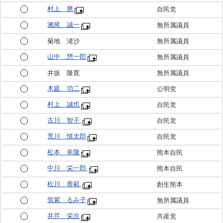
村上 麿
自民党
瀨尾 誠一
無所属議員
菊地 渚沙
無所属議員
山中 惣一郎
無所属議員
井坂 隆寛
無所属議員
木庭 功二
公明党
村上 誠也
自民党
古川 智子
自民党
荒川 慎太郎
自民党
松本 幸隆
熊本自民
中川 栄一郎
熊本自民
松川 善範
創生熊本
筑紫 るみ子
無所属議員
井芹 栄次
共産党