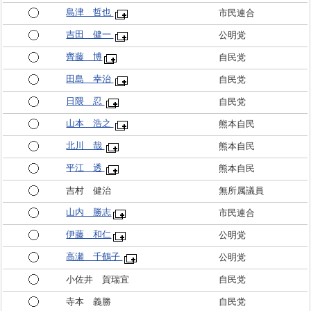
島津 哲也
市民連合
吉田 健一
公明党
齊藤 博
自民党
田島 幸治
自民党
日隈 忍
自民党
山本 浩之
熊本自民
北川 哉
熊本自民
平江 透
熊本自民
吉村 健治
無所属議員
山内 勝志
市民連合
伊藤 和仁
公明党
高瀬 千鶴子
公明党
小佐井 賀瑞宜
自民党
寺本 義勝
自民党