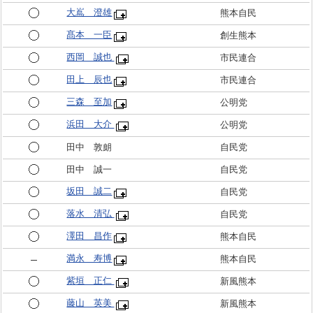
大嶌 澄雄
熊本自民
髙本 一臣
創生熊本
西岡 誠也
市民連合
田上 辰也
市民連合
三森 至加
公明党
浜田 大介
公明党
田中 敦朗
自民党
田中 誠一
自民党
坂田 誠二
自民党
落水 清弘
自民党
澤田 昌作
熊本自民
満永 寿博
熊本自民
紫垣 正仁
新風熊本
藤山 英美
新風熊本