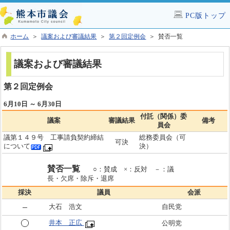
PC版トップ
ホーム
＞
議案および審議結果
＞
第２回定例会
＞ 賛否一覧
議案および審議結果
第２回定例会
6月10日 ～ 6月30日
付託（関係）委
議案
審議結果
備考
員会
議第１４９号 工事請負契約締結
総務委員会（可
可決
について
決）
賛否一覧
○：賛成 ×：反対 －：議
長・欠席・除斥・退席
採決
議員
会派
大石 浩文
自民党
井本 正広
公明党