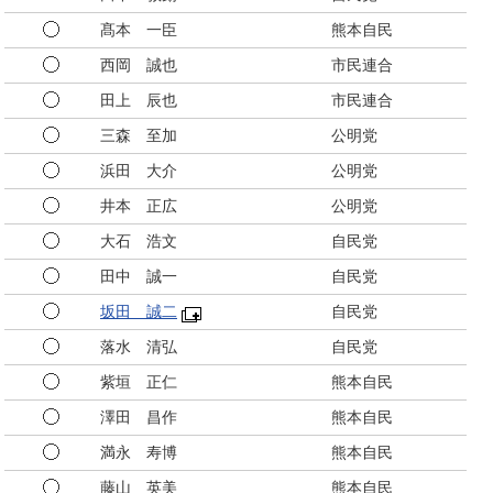
髙本 一臣
熊本自民
西岡 誠也
市民連合
田上 辰也
市民連合
三森 至加
公明党
浜田 大介
公明党
井本 正広
公明党
大石 浩文
自民党
田中 誠一
自民党
坂田 誠二
自民党
落水 清弘
自民党
紫垣 正仁
熊本自民
澤田 昌作
熊本自民
満永 寿博
熊本自民
藤山 英美
熊本自民