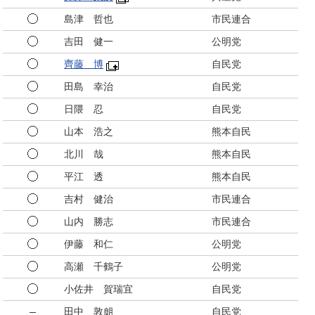
島津 哲也
市民連合
吉田 健一
公明党
齊藤 博
自民党
田島 幸治
自民党
日隈 忍
自民党
山本 浩之
熊本自民
北川 哉
熊本自民
平江 透
熊本自民
吉村 健治
市民連合
山内 勝志
市民連合
伊藤 和仁
公明党
高瀬 千鶴子
公明党
小佐井 賀瑞宜
自民党
田中 敦朗
自民党