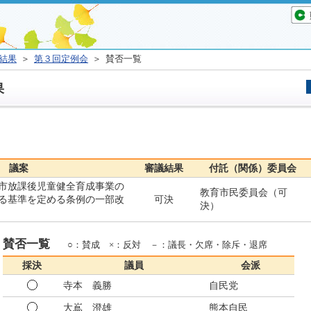
結果
＞
第３回定例会
＞ 賛否一覧
果
議案
審議結果
付託（関係）委員会
市放課後児童健全育成事業の
教育市民委員会（可
る基準を定める条例の一部改
可決
決）
賛否一覧
○：賛成 ×：反対 －：議長・欠席・除斥・退席
採決
議員
会派
寺本 義勝
自民党
大嶌 澄雄
熊本自民