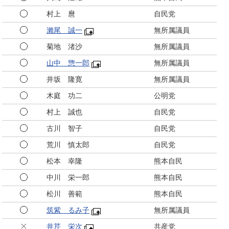
村上 麿
自民党
瀨尾 誠一
無所属議員
菊地 渚沙
無所属議員
山中 惣一郎
無所属議員
井坂 隆寛
無所属議員
木庭 功二
公明党
村上 誠也
自民党
古川 智子
自民党
荒川 慎太郎
自民党
松本 幸隆
熊本自民
中川 栄一郎
熊本自民
松川 善範
熊本自民
筑紫 るみ子
無所属議員
井芹 栄次
共産党