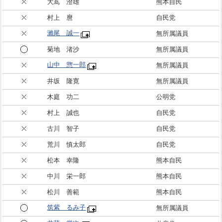
大嶌 澄雄
熊本自民
村上 麿
自民党
瀨尾 誠一
無所属議員
菊地 渚沙
無所属議員
山中 惣一郎
無所属議員
井坂 隆寛
無所属議員
木庭 功二
公明党
村上 誠也
自民党
古川 智子
自民党
荒川 慎太郎
自民党
松本 幸隆
熊本自民
中川 栄一郎
熊本自民
松川 善範
熊本自民
筑紫 るみ子
無所属議員