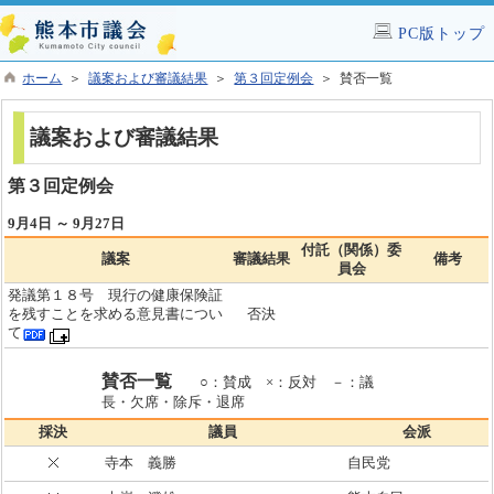
PC版トップ
ホーム
＞
議案および審議結果
＞
第３回定例会
＞ 賛否一覧
議案および審議結果
第３回定例会
9月4日 ～ 9月27日
付託（関係）委
議案
審議結果
備考
員会
発議第１８号 現行の健康保険証
を残すことを求める意見書につい
否決
て
賛否一覧
○：賛成 ×：反対 －：議
長・欠席・除斥・退席
採決
議員
会派
寺本 義勝
自民党