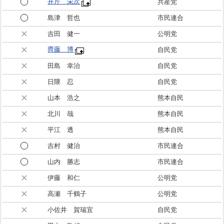
井芹 栄次
共産党
島津 哲也
市民連合
吉田 健一
公明党
齊藤 博
自民党
田島 幸治
自民党
日隈 忍
自民党
山本 浩之
熊本自民
北川 哉
熊本自民
平江 透
熊本自民
吉村 健治
市民連合
山内 勝志
市民連合
伊藤 和仁
公明党
高瀬 千鶴子
公明党
小佐井 賀瑞宜
自民党