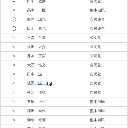
田中 敦朗
自民党
髙本 一臣
熊本自民
西岡 誠也
市民連合
田上 辰也
市民連合
三森 至加
公明党
浜田 大介
公明党
井本 正広
公明党
大石 浩文
自民党
田中 誠一
自民党
坂田 誠二
自民党
落水 清弘
自民党
紫垣 正仁
熊本自民
澤田 昌作
熊本自民
満永 寿博
熊本自民