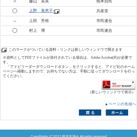
藤山 英美
熊本自民
上野 美恵子
共産党
上田 芳裕
市民連合
村上 博
市民連合
このマークがついている資料・リンクは新しいウィンドウで開きます
※資料としてPDFファイルが添付されている場合は、Adobe Acrobat(R)が必要で
す。
「アドビリーダーダウンロードボタン」をクリックすると、アドビ社のホーム
ページへ移動しますので、お持ちでない方は、手順に従ってダウンロードを行っ
てください。
（新しいウィンドウで表示）
▲ページの先頭へ
CopyRights (C)2012 熊本市議会 All rights reserved