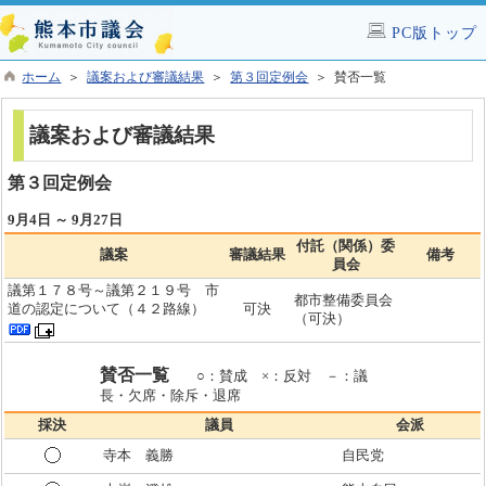
PC版トップ
ホーム
＞
議案および審議結果
＞
第３回定例会
＞ 賛否一覧
議案および審議結果
第３回定例会
9月4日 ～ 9月27日
付託（関係）委
議案
審議結果
備考
員会
議第１７８号～議第２１９号 市
都市整備委員会
道の認定について（４２路線）
可決
（可決）
賛否一覧
○：賛成 ×：反対 －：議
長・欠席・除斥・退席
採決
議員
会派
寺本 義勝
自民党