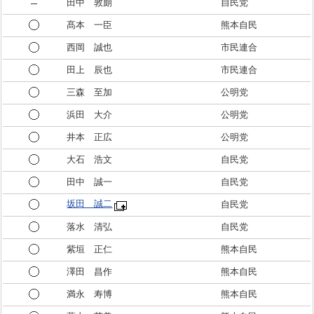
田中 敦朗
自民党
髙本 一臣
熊本自民
西岡 誠也
市民連合
田上 辰也
市民連合
三森 至加
公明党
浜田 大介
公明党
井本 正広
公明党
大石 浩文
自民党
田中 誠一
自民党
坂田 誠二
自民党
落水 清弘
自民党
紫垣 正仁
熊本自民
澤田 昌作
熊本自民
満永 寿博
熊本自民