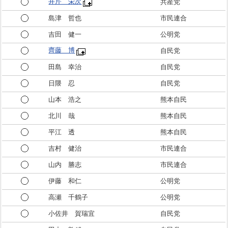
井芹 栄次
共産党
島津 哲也
市民連合
吉田 健一
公明党
齊藤 博
自民党
田島 幸治
自民党
日隈 忍
自民党
山本 浩之
熊本自民
北川 哉
熊本自民
平江 透
熊本自民
吉村 健治
市民連合
山内 勝志
市民連合
伊藤 和仁
公明党
高瀬 千鶴子
公明党
小佐井 賀瑞宜
自民党