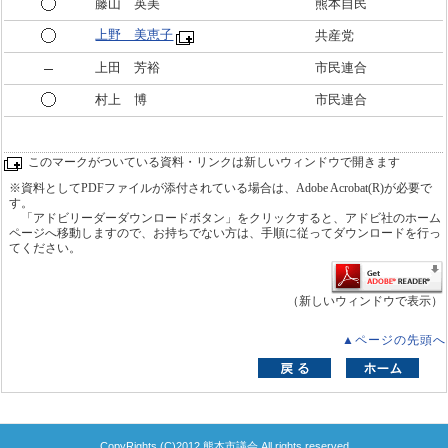
藤山 英美
熊本自民
上野 美恵子
共産党
上田 芳裕
市民連合
村上 博
市民連合
このマークがついている資料・リンクは新しいウィンドウで開きます
※資料としてPDFファイルが添付されている場合は、Adobe Acrobat(R)が必要で
す。
「アドビリーダーダウンロードボタン」をクリックすると、アドビ社のホーム
ページへ移動しますので、お持ちでない方は、手順に従ってダウンロードを行っ
てください。
（新しいウィンドウで表示）
▲ページの先頭へ
CopyRights (C)2012 熊本市議会 All rights reserved