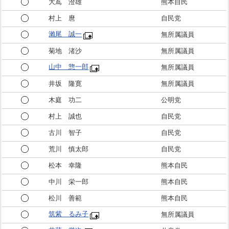
大嶌 澄雄
熊本自民
村上 麿
自民党
瀨尾 誠一
無所属議員
菊地 渚沙
無所属議員
山中 惣一郎
無所属議員
井坂 隆寛
無所属議員
木庭 功二
公明党
村上 誠也
自民党
古川 智子
自民党
荒川 慎太郎
自民党
松本 幸隆
熊本自民
中川 栄一郎
熊本自民
松川 善範
熊本自民
筑紫 るみ子
無所属議員