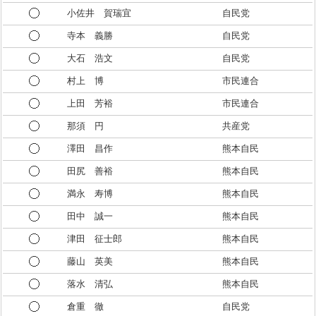
小佐井 賀瑞宜
自民党
寺本 義勝
自民党
大石 浩文
自民党
村上 博
市民連合
上田 芳裕
市民連合
那須 円
共産党
澤田 昌作
熊本自民
田尻 善裕
熊本自民
満永 寿博
熊本自民
田中 誠一
熊本自民
津田 征士郎
熊本自民
藤山 英美
熊本自民
落水 清弘
熊本自民
倉重 徹
自民党