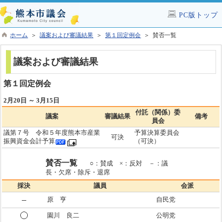
PC版トップ
ホーム
＞
議案および審議結果
＞
第１回定例会
＞ 賛否一覧
議案および審議結果
第１回定例会
2月20日 ～ 3月15日
付託（関係）委
議案
審議結果
備考
員会
議第７号 令和５年度熊本市産業
予算決算委員会
可決
振興資金会計予算
（可決）
賛否一覧
○：賛成 ×：反対 －：議
長・欠席・除斥・退席
採決
議員
会派
原 亨
自民党
園川 良二
公明党