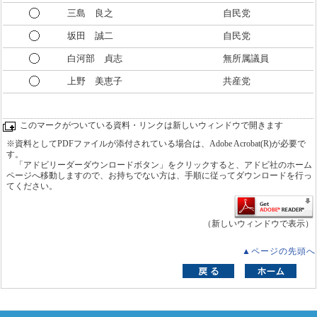
三島 良之
自民党
坂田 誠二
自民党
白河部 貞志
無所属議員
上野 美恵子
共産党
このマークがついている資料・リンクは新しいウィンドウで開きます
※資料としてPDFファイルが添付されている場合は、Adobe Acrobat(R)が必要で
す。
「アドビリーダーダウンロードボタン」をクリックすると、アドビ社のホーム
ページへ移動しますので、お持ちでない方は、手順に従ってダウンロードを行っ
てください。
（新しいウィンドウで表示）
▲ページの先頭へ