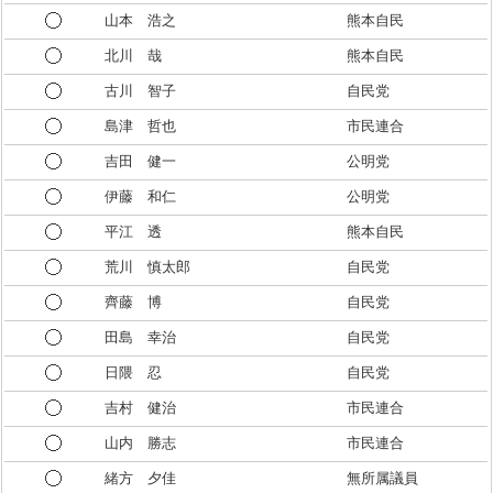
山本 浩之
熊本自民
北川 哉
熊本自民
古川 智子
自民党
島津 哲也
市民連合
吉田 健一
公明党
伊藤 和仁
公明党
平江 透
熊本自民
荒川 慎太郎
自民党
齊藤 博
自民党
田島 幸治
自民党
日隈 忍
自民党
吉村 健治
市民連合
山内 勝志
市民連合
緒方 夕佳
無所属議員