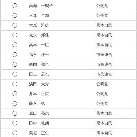
高瀬 千鶴子
公明党
三森 至加
公明党
大嶌 澄雄
熊本自民
光永 邦保
熊本自民
髙本 一臣
熊本自民
福永 洋一
市民連合
西岡 誠也
市民連合
田上 辰也
市民連合
浜田 大介
公明党
井本 正広
公明党
藤永 弘
公明党
原口 亮志
熊本自民
田中 敦朗
熊本自民
紫垣 正仁
熊本自民