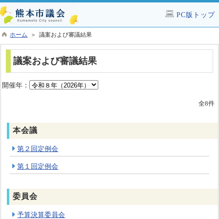
PC版トップ
ホーム
＞ 議案および審議結果
議案および審議結果
開催年：
全8件
本会議
第２回定例会
第１回定例会
委員会
予算決算委員会