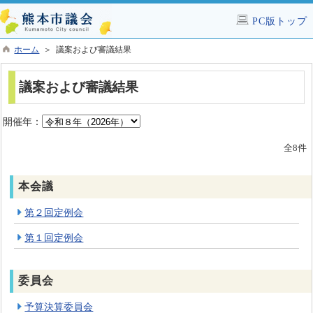
PC版トップ
ホーム
＞ 議案および審議結果
議案および審議結果
開催年：
全8件
本会議
第２回定例会
第１回定例会
委員会
予算決算委員会