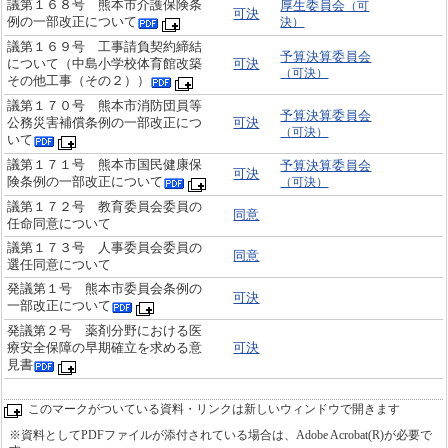
議第１６８号 熊本市介護保険条
厚生委員会
（可
可決
例の一部改正について
決）
議第１６９号 工事請負契約締結
予算決算委員会
について（中島小学校体育館改築
可決
（可決）
その他工事（その２））
議第１７０号 熊本市消防団員等
予算決算委員会
公務災害補償条例の一部改正につ
可決
（可決）
いて
議第１７１号 熊本市国民健康保
予算決算委員会
可決
険条例の一部改正について
（可決）
議第１７２号 教育委員会委員の
同意
任命同意について
議第１７３号 人事委員会委員の
同意
選任同意について
発議第１号 熊本市委員会条例の
可決
一部改正について
発議第２号 薬剤分野における医
療安全保障の早期確立を求める意
可決
見書
このマークがついている資料・リンクは新しいウィンドウで開きます
※資料としてPDFファイルが添付されている場合は、Adobe Acrobat(R)が必要で