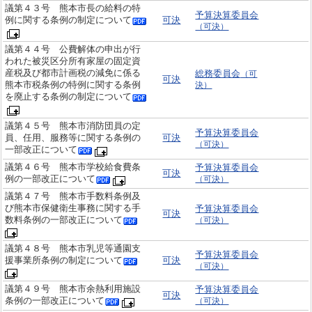
議第４３号 熊本市長の給料の特
予算決算委員会
例に関する条例の制定について
可決
（可決）
議第４４号 公費解体の申出が行
われた被災区分所有家屋の固定資
産税及び都市計画税の減免に係る
総務委員会
（可
可決
熊本市税条例の特例に関する条例
決）
を廃止する条例の制定について
議第４５号 熊本市消防団員の定
予算決算委員会
員、任用、服務等に関する条例の
可決
（可決）
一部改正について
議第４６号 熊本市学校給食費条
予算決算委員会
可決
例の一部改正について
（可決）
議第４７号 熊本市手数料条例及
び熊本市保健衛生事務に関する手
予算決算委員会
可決
数料条例の一部改正について
（可決）
議第４８号 熊本市乳児等通園支
予算決算委員会
援事業所条例の制定について
可決
（可決）
議第４９号 熊本市余熱利用施設
予算決算委員会
可決
条例の一部改正について
（可決）