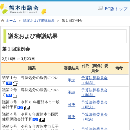
PC版トップ
ホーム
＞
議案および審議結果
＞ 第１回定例会
議案および審議結果
第１回定例会
2月16日 ～ 3月23日
付託（関係）委
議案
審議結果
備考
員会
議第１号 専決処分の報告につい
予算決算委員会
承認
て
（承認）
議第２号 専決処分の報告につい
予算決算委員会
承認
て
（承認）
議第３号 令和８ 年度熊本市一般
予算決算委員会
可決
会計予算
（可決）
議第４号 令和８年度熊本市国民
予算決算委員会
可決
健康保険会計予算
（可決）
議第５号 令和８年度熊本市母子
予算決算委員会