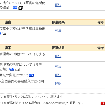
の成立について（写真の無断使
可決
の確定）
議案
審議結果
備考
市立小学校及び中学校設置条例
可決
日
議案
審議結果
備考
管理者の指定について（くまも
可決
管理者の指定について（リデ
可決
念館）
区域の変更について
可決
本市立図書館の書籍購入方法に関
採択
ている資料・リンクは新しいウィンドウで開きます
ルが添付されている場合は、Adobe Acrobat(R)が必要です。