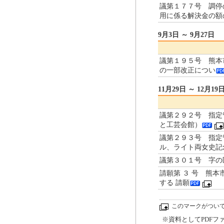
議第１７７号 調停
用に係る解決金の額
9月3日 ～ 9月27日
議第１９５号 熊本
の一部改正につい
11月29日 ～ 12月19
議第２９２号 指定
と工芸会館）
議第２９３号 指定
ル、ライト両女史記
議第３０１号 字の
請願第 ３ 号 熊
する 請願
このマークがつい
※資料としてPDFファイ