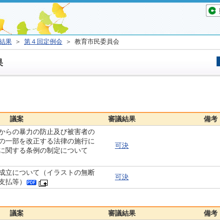
結果
＞
第４回定例会
＞ 教育市民委員会
果
議案
審議結果
備考
からの暴力の防止及び被害者の
の一部を改正する法律の施行に
可決
に関する条例の制定について
成立について（イラストの無断
可決
支払等）
議案
審議結果
備考