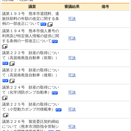
議案
審議結果
備考
議第１９３号 熊本市退隠料、遺
族扶助料の年額の改定に関する条
可決
例の一部改正について
議第１９４号 熊本市個人番号の
利用及び特定個人情報の提供に関
可決
する条例の一部改正について
議第２２２号 財産の取得につい
て（高規格救急自動車（前期））
可決
議第２２３号 財産の取得につい
て（高規格救急自動車（後期））
可決
議第２２４号 財産の取得につい
て（化学消防ポンプ自動車）
可決
議第２２５号 財産の取得につい
て（小型動力ポンプ付積載車）
可決
議第２２６号 製造委託契約締結
について（熊本市消防指令管制シ
可決