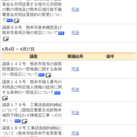
査会を共同設置する地方公共団体
の数の増加及び熊本広域行政不服
可決
審査会共同設置規約の変更につい
て
議第９９号 熊本市基本構想及び
熊本市基本計画の策定について
可決
6月4日 ～ 6月27日
議案
審議結果
備考
議第１４２号 熊本市長等の損害
賠償責任の一部免責に関する条例
可決
の一部改正について
議第１４３号 熊本市個人番号の
利用及び特定個人情報の提供に関
可決
する条例の一部改正について
議第１７９号 工事請負契約締結
について（国指定重要文化財熊本
可決
城田子櫓ほか４棟復旧工事（その
４））
議第１８０号 工事請負契約締結に
ついて（熊本市役所本庁舎受変電
可決