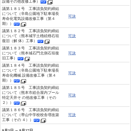
設備その他改修工事）
議第１８１号 工事請負契約締結
について（辛島公園地下駐車場長
可決
寿命化電気設備改修工事（第４
期））
議第１８２号 工事請負契約締結
について（熊本城宇土櫓続櫓石垣
可決
復旧（解 体）工事）
議第１８３号 工事請負契約締結
について（熊本城石門北側石垣復
可決
旧工事）
議第１８４号 工事請負契約締結
について（辛島公園地下駐車場長
可決
寿命化機械 設備改修工事（第４
期））
議第１８５号 工事請負契約締結
について（熊本市総合屋内プール
可決
特定天井そ の他改修工事（その
２））
議第１８６号 工事請負契約締結
について（帯山中学校校舎増改築
可決
工事（その ４））
9月3日 ～ 9月27日