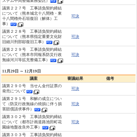
ステム中間整備業務委託）
議第２２７号 工事請負契約締結
について（熊本城北十八間櫓・東
可決
十八間櫓外石垣復旧（解体）工
事）
議第２２８号 工事請負契約締結
について（熊本県指定重要文化財
可決
旧細川刑部邸復旧工事）
議第２２９号 工事請負契約締結
について（熊本市同報系防災行政
可決
無線河川等拡充整備工事）
11月29日 ～ 12月19日
議案
審議結果
備考
議第２９０号 当せん金付証票の
可決
発売について
議第２９１号 和解の成立につい
て（防災行政無線の焼損に伴う損
可決
害賠償請求事件）
議第３０２号 工事請負契約締結
について（都市計画道路池田町花
可決
園線地盤改良外工事）
議第３０３号 工事請負契約締結