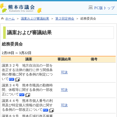
PC版トップ
ホーム
＞
議案および審議結果
＞
第２回定例会
＞ 総務委員会
議案および審議結果
総務委員会
2月19日 ～ 3月22日
議案
審議結果
備考
議第３２号 地方自治法の一部を
改正する法律の施行に伴う関係条
可決
例の整備に関する条例の制定につ
いて
議第３４号 熊本市職員の勤務時
間、休暇等に関する条例の一部改
可決
正について
議第４４号 熊本市個人番号の利
用及び特定個人情報の提供に関す
可決
る条例の一部改正について
議第８９号 熊本広域行政不服審