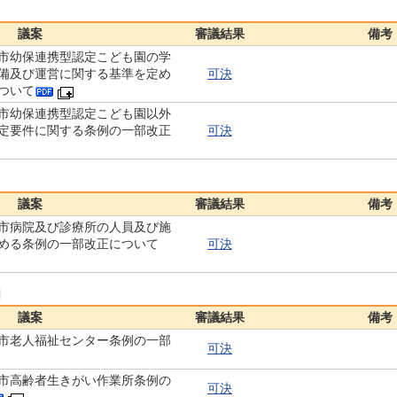
議案
審議結果
備考
市幼保連携型認定こども園の学
備及び運営に関する基準を定め
可決
ついて
市幼保連携型認定こども園以外
定要件に関する条例の一部改正
可決
議案
審議結果
備考
市病院及び診療所の人員及び施
める条例の一部改正について
可決
日
議案
審議結果
備考
市老人福祉センター条例の一部
可決
市高齢者生きがい作業所条例の
可決