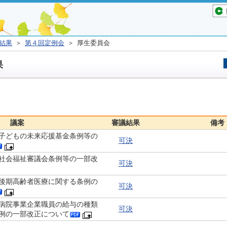
結果
＞
第４回定例会
＞ 厚生委員会
果
議案
審議結果
備考
子どもの未来応援基金条例等の
可決
社会福祉審議会条例等の一部改
可決
後期高齢者医療に関する条例の
可決
病院事業企業職員の給与の種類
可決
例の一部改正について