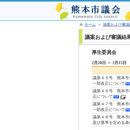
ホーム
＞
議案および審議
議案および審議結
厚生委員会
2月20日 ～ 3月15日
議第４５号 熊本市
一部改正について
議第４６号 熊本市
正について
議第４７号 熊本市
一部改正について
議第４８号 熊本市
及び基準を定める条