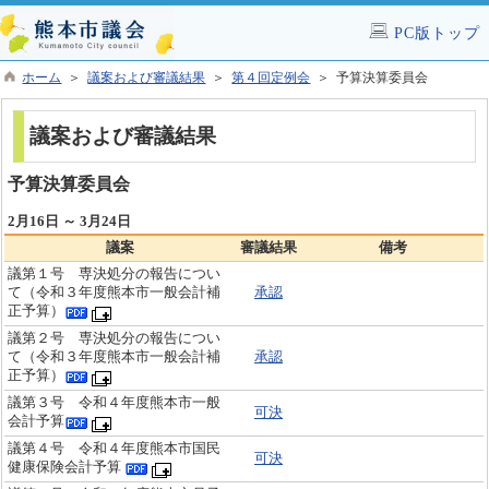
PC版トップ
ホーム
＞
議案および審議結果
＞
第４回定例会
＞ 予算決算委員会
議案および審議結果
予算決算委員会
2月16日 ～ 3月24日
議案
審議結果
備考
議第１号 専決処分の報告につい
て（令和３年度熊本市一般会計補
承認
正予算）
議第２号 専決処分の報告につい
て（令和３年度熊本市一般会計補
承認
正予算）
議第３号 令和４年度熊本市一般
可決
会計予算
議第４号 令和４年度熊本市国民
可決
健康保険会計予算