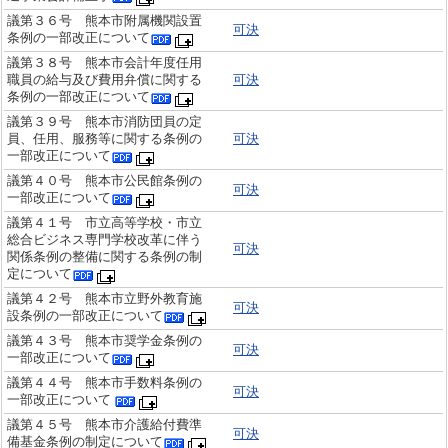
議第３６号 熊本市附属機関設置
可決
条例の一部改正について
議第３８号 熊本市会計年度任用
職員の給与及び費用弁償に関する
可決
条例の一部改正について
議第３９号 熊本市消防団員の定
員、任用、服務等に関する条例の
可決
一部改正について
議第４０号 熊本市公民館条例の
可決
一部改正について
議第４１号 市立高等学校・市立
総合ビジネス専門学校改革に伴う
可決
関係条例の整備に関する条例の制
定について
議第４２号 熊本市立野外教育施
可決
設条例の一部改正について
議第４３号 熊本市奨学金条例の
可決
一部改正について
議第４４号 熊本市手数料条例の
可決
一部改正について
議第４５号 熊本市介護給付費準
可決
備基金条例の制定について