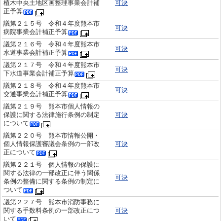
植木中央土地区画整理事業会計補
可決
正予算
議第２１５号 令和４年度熊本市
可決
病院事業会計補正予算
議第２１６号 令和４年度熊本市
可決
水道事業会計補正予算
議第２１７号 令和４年度熊本市
可決
下水道事業会計補正予算
議第２１８号 令和４年度熊本市
可決
交通事業会計補正予算
議第２１９号 熊本市個人情報の
保護に関する法律施行条例の制定
可決
について
議第２２０号 熊本市情報公開・
個人情報保護審議会条例の一部改
可決
正について
議第２２１号 個人情報の保護に
関する法律の一部改正に伴う関係
可決
条例の整備に関する条例の制定に
ついて
議第２２７号 熊本市消防事務に
関する手数料条例の一部改正につ
可決
いて