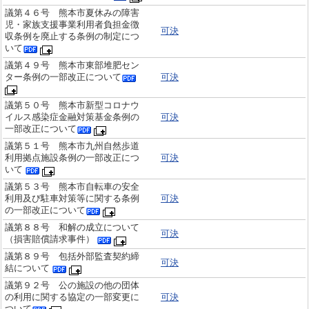
議第４６号 熊本市夏休みの障害
児・家族支援事業利用者負担金徴
可決
収条例を廃止する条例の制定につ
いて
議第４９号 熊本市東部堆肥セン
ター条例の一部改正について
可決
議第５０号 熊本市新型コロナウ
イルス感染症金融対策基金条例の
可決
一部改正について
議第５１号 熊本市九州自然歩道
利用拠点施設条例の一部改正につ
可決
いて
議第５３号 熊本市自転車の安全
利用及び駐車対策等に関する条例
可決
の一部改正について
議第８８号 和解の成立について
可決
（損害賠償請求事件）
議第８９号 包括外部監査契約締
可決
結について
議第９２号 公の施設の他の団体
の利用に関する協定の一部変更に
可決
ついて