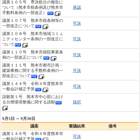
議第１０５号 専決処分の報告に
ついて（熊本市税条例及び熊本市
承認
手数料条例の一部改正）
議第１０７号 熊本市税条例等の
可決
一部改正について
議第１０８号 熊本市地域コミュ
ニティセンター条例の一部改正に
可決
ついて
議第１１０号 熊本市病院事業条
可決
例の一部改正について
議第１１１号 熊本市都市計画・
建築事務に関する手数料条例の一
可決
部改正について
議第１４４号 令和４年度熊本市
可決
一般会計補正予算
請願第１号 熊本市中心部におけ
る分煙環境整備に関する請願
採択
9月5日 ～ 9月30日
議案
審議結果
備考
議第１４６号 令和４年度熊本市
可決
一般会計補正予算