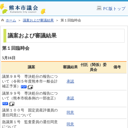
PC版トップ
ホーム
＞
議案および審議結果
＞ 第１回臨時会
議案および審議結果
第１回臨時会
5月16日
付託（関係）委
議案
審議結果
備考
員会
議第９８号 専決処分の報告につ
いて（令和５年度熊本市一般会計
承認
補正予算）
議第９９号 専決処分の報告につ
いて（熊本市税条例の一部改正）
承認
議第１００号 固定資産評価員の
同意
選任同意について
急議第１号 監査委員の選任同意
同意
について