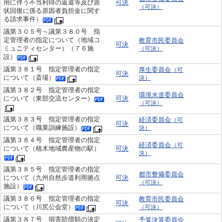
用に伴う不当利得の返還等及び原
可決
（可決）
状回復に係る原因者負担金に関す
る請求事件）
議第３０５号～議第３８０号 指
定管理者の指定について（地域コ
教育市民委員会
可決
ミュニティセンター）（７６施
（可決）
設）
議第３８１号 指定管理者の指定
厚生委員会
（可
可決
について（斎場）
決）
議第３８２号 指定管理者の指定
環境水道委員会
について（東部交流センター）
可決
（可決）
議第３８３号 指定管理者の指定
経済委員会
（可
可決
について（職業訓練施設）
決）
議第３８４号 指定管理者の指定
経済委員会
（可
について（植木地域農産物の駅）
可決
決）
議第３８５号 指定管理者の指定
都市整備委員会
について（九州自然歩道利用拠点
可決
（可決）
施設）
議第３８６号 指定管理者の指定
教育市民委員会
可決
について（川尻公会堂）
（可決）
議第３８７号 損害賠償額の決定
予算決算委員会