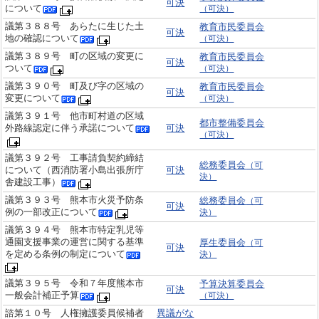
可決
について
（可決）
議第３８８号 あらたに生じた土
教育市民委員会
可決
地の確認について
（可決）
議第３８９号 町の区域の変更に
教育市民委員会
可決
ついて
（可決）
議第３９０号 町及び字の区域の
教育市民委員会
可決
変更について
（可決）
議第３９１号 他市町村道の区域
都市整備委員会
外路線認定に伴う承諾について
可決
（可決）
議第３９２号 工事請負契約締結
総務委員会
（可
について（西消防署小島出張所庁
可決
決）
舎建設工事）
議第３９３号 熊本市火災予防条
総務委員会
（可
可決
例の一部改正について
決）
議第３９４号 熊本市特定乳児等
通園支援事業の運営に関する基準
厚生委員会
（可
可決
を定める条例の制定について
決）
議第３９５号 令和７年度熊本市
予算決算委員会
可決
一般会計補正予算
（可決）
諮第１０号 人権擁護委員候補者
異議がな