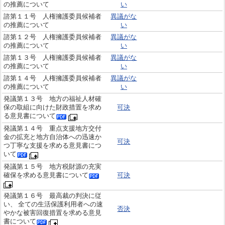
の推薦について
い
諮第１１号 人権擁護委員候補者
異議がな
の推薦について
い
諮第１２号 人権擁護委員候補者
異議がな
の推薦について
い
諮第１３号 人権擁護委員候補者
異議がな
の推薦について
い
諮第１４号 人権擁護委員候補者
異議がな
の推薦について
い
発議第１３号 地方の福祉人材確
保の取組に向けた財政措置を求め
可決
る意見書について
発議第１４号 重点支援地方交付
金の拡充と地方自治体への迅速か
可決
つ丁寧な支援を求める意見書につ
いて
発議第１５号 地方税財源の充実
確保を求める意見書について
可決
発議第１６号 最高裁の判決に従
い、 全ての生活保護利用者への速
否決
やかな被害回復措置を求める意見
書について