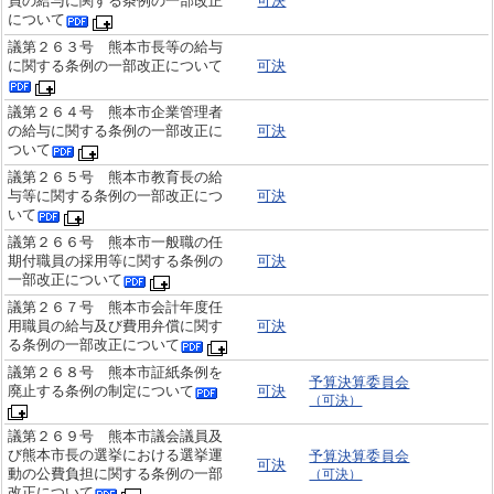
員の給与に関する条例の一部改正
可決
について
議第２６３号 熊本市長等の給与
に関する条例の一部改正について
可決
議第２６４号 熊本市企業管理者
の給与に関する条例の一部改正に
可決
ついて
議第２６５号 熊本市教育長の給
与等に関する条例の一部改正につ
可決
いて
議第２６６号 熊本市一般職の任
期付職員の採用等に関する条例の
可決
一部改正について
議第２６７号 熊本市会計年度任
用職員の給与及び費用弁償に関す
可決
る条例の一部改正について
議第２６８号 熊本市証紙条例を
予算決算委員会
廃止する条例の制定について
可決
（可決）
議第２６９号 熊本市議会議員及
び熊本市長の選挙における選挙運
予算決算委員会
可決
動の公費負担に関する条例の一部
（可決）
改正について