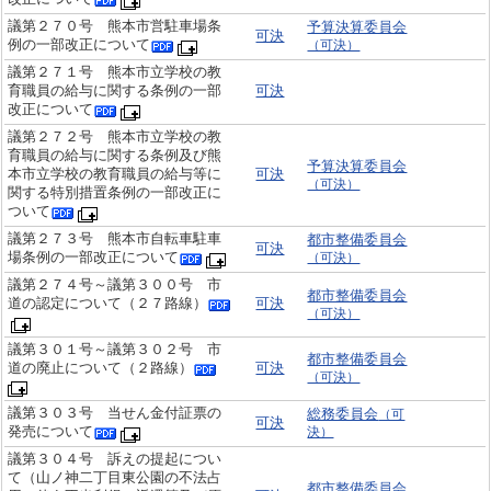
議第２７０号 熊本市営駐車場条
予算決算委員会
可決
例の一部改正について
（可決）
議第２７１号 熊本市立学校の教
育職員の給与に関する条例の一部
可決
改正について
議第２７２号 熊本市立学校の教
育職員の給与に関する条例及び熊
予算決算委員会
本市立学校の教育職員の給与等に
可決
（可決）
関する特別措置条例の一部改正に
ついて
議第２７３号 熊本市自転車駐車
都市整備委員会
可決
場条例の一部改正について
（可決）
議第２７４号～議第３００号 市
都市整備委員会
道の認定について（２７路線）
可決
（可決）
議第３０１号～議第３０２号 市
都市整備委員会
道の廃止について（２路線）
可決
（可決）
議第３０３号 当せん金付証票の
総務委員会
（可
可決
発売について
決）
議第３０４号 訴えの提起につい
て（山ノ神二丁目東公園の不法占
都市整備委員会